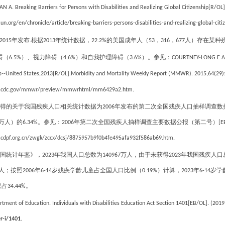
A. Breaking Barriers for Persons with Disabilities and Realizing Global Citizenship[R/OL].
n.org/en/chronicle/article/breaking-barriers-persons-disabilities-and-realizing-global-citi
年发布
根据
年统计数据，
的美国成年人（
，
，
人）存在某种
2015
.
2013
22.2%
53
316
677
碍（
）、视力障碍（
）和自我护理障碍（
）。参见：
6.5%
4.6%
3.6%
COURTNEY-LONG E A
--United States,2013[R/OL].Morbidity and Mortality Weekly Report (MMWR). 2015,64(29)
w.cdc.gov/mmwr/preview/mmwrhtml/mm6429a2.htm.
得的关于我国残疾人口相关统计数据为
年发布的第二次全国残疾人口抽样调查数
2006
万人）的
。参见：
年第二次全国残疾人抽样调查主要数据公报（第二号）
6.34%
2006
[E
cdpf.org.cn/zwgk/zccx/dcsj/8875957b9f0b4fe495afa932f586ab69.htm.
国统计年鉴》，
年我国人口总数为
万人，由于未获得
年我国残疾人口
2023
140967
2023
人；按照
年
岁残疾学龄儿童占全国人口比例（
）计算，
年
岁学
2006
6-14
0.19%
2023
6-14
仅占
。
34.44%
rtment of Education. Individuals with Disabilities Education Act Section 1401[EB/OL]. (201
r-i/1401
.