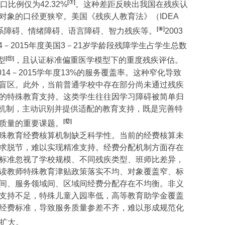
[⑦]
口比例仅为
42.32%
。这种差距反映出我国在残疾认
对象的口径更狭窄。美国《残疾人教育法》（
IDEA
[⑧]
系障碍、情绪障碍、语言障碍、智力残疾等。
2003
4
－
2015
年度美国
3
－
21
岁学龄段残障学生占学生总数
[⑪]
型
，且认证标准偏重医学模型下的重度残疾评估。
014
－
2015
学年度
13%
的服务覆盖率。这种窄化导致
盲区。此外，当前普通学校中存在部分尚未通过残疾
的特殊教育支持。这类学生往往因学习障碍被简单归
合机制，主动识别并提供适配的教育支持，既是完善特
[⑫]
质量的重要课题。
殊教育经费核算机制缺乏科学性。当前的经费核算未
求脱节，难以实现精准支持。经费分配机制方面存在
标准忽视了学校规模、不同残疾类型、班师比差异，
读教师特殊教育津贴政策落实不均、对象覆盖窄、标
间、服务领域间、区域间经费分配存在不均衡。非义
支持不足，特殊儿童入园率低，高等教育助学金覆盖
经费标准，导致服务质量参差不齐，难以形成规范化
扩大。