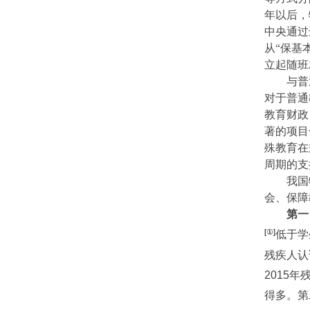
年以后，
中央通过
从“保基
立起随班
与普
对于普通
教育财政
著的项目
殊教育在
周期的支
我国
会、保障
第一
[①]
低于学
残疾人认
2015
年
得多。第