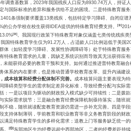
6
年调查基数算，
2023
年我国残疾人口应为
8930.74
万人，持证人
定与国际标准的差异和服务供给不足的困境。二是特殊教育服务
第
1401
条强制要求覆盖
13
类残疾，包括特定学习障碍、自闭症谱
[⑨]
4%
的公办学校在校生获得
IDEA
提供的特殊教育经费支持。
201
[⑩]
13.0%
。我国现行政策下特殊教育对象仅涵盖七类传统残疾类
，我国特殊教育学生仅为
91.2
万人，占适龄人口比例远低于美国
2
群体（如轻度学习障碍、发展性协调障碍等）处于特殊教育服务
有特殊教育需求的儿童，因缺乏系统识别而导致其无法获得应有
”，未能获得必要的教育干预和支持。如何通过推进普特教育融
务体系的内在要求，也是推动普通学校教育改革、提升内涵建设
，成本核算和经费分配体制不完善。
成本核算问题主要表现为特
同障碍类型学生的需求制定差异化标准，导致经费分配与实际需
括：一是以项目为驱动的财政投入模式缺少可持续性；二是拨款
与实际需求脱节；三是融合教育经费保障机制亟待落实，随班就
制不稳，随班就读配套教育资源仍需进一步补充完善。四是学段
段支持体制薄弱，学前教育和职业教育等非义务教育阶段的财政
以满足特殊教育学生的多样化需求；送教上门等服务缺乏统一的
[⑬]
系。
东部地区生均经费远超中西部地区，二者的经费差距持续