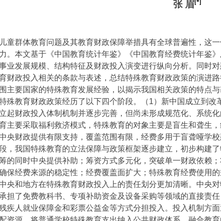
[*]
张 眉
儿童群体教育问题及其教育财政保障举措具有全球普遍性，这一
力。本文基于《中国教育统计年鉴》《中国教育经费统计年鉴》
事业发展规模、结构特征及财政投入演变进行纵向分析。同时对
育财政投入相关的条款与表述，总结特殊教育财政政策的演进路
围主要国家的特殊教育发展经验，以揭示我国相关政策的特点与
特殊教育财政政策经历了以下四个阶段。（
1
）新中国成立到改
立起财政投入体制机制并逐步完善，但尚未形成规范化、系统化
育主要采取福利救济模式，特殊教育的对象主要是盲生和聋生，
中央财政提供有限支持，覆盖范围有限，经费多用于盲聋哑学校
段，我国特殊教育的立法保障与政策框架逐步建立，初步构建了
筹的同时中央提供补助；筹资方式多元化，突破单一财政依赖；
确保经费来源的稳定性；经费覆盖面扩大；特殊教育经费使用的
中央和地方在特殊教育财政投入上的责任划分更加清晰。中央对
承担了免费教科书、专项补助资金及设备采购等领域的直接责任
残疾人就业保障金和彩票公益金等方式分担投入。投入机制方面
配资源。将普通学校特殊教育支出纳入公共财政体系，融合教育