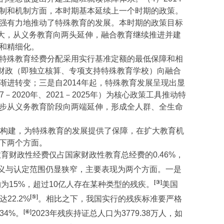
制和机制方面，本时期基本延续上一个时期的政策。
强有力地推动了特殊教育的发展。本时期的政策目标
扩大，从义务教育向两头延伸，融合教育继续推进并建
和精细化。
特殊教育经费分配采用实行基准定额的最低保障和相
育财政（即独立核算、专项支持特殊教育学校）向融合
渐进转变；三是自
2014
年起，特殊教育发展呈现出显
7
－
2020
年、
2021
－
2025
年）为核心政策工具推动特
步从义务教育阶段向两端延伸，形成全人群、全生命
构建，为特殊教育的发展提供了保障，在扩大教育机
下两个方面
。
教育财政性经费仅占国家财政性教育总经费的
0.46%
，
义与认定范围仍显狭窄，主要表现为两个方面。一是
[③]
约为
15%
，超过
10
亿人存在某种类型的残疾。
美国
[⑤]
达
22.2%
。相比之下，我国实行的残疾标准要严格
[⑥]
.34%
。
2023
年残疾持证总人口为
3779.38
万人，如