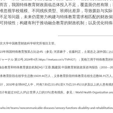
而言，我国特殊教育财政面临总体投入不足，覆盖面仍然有限；
准忽视学校规模、不同残疾类型、班师比差异，导致拨款与实际
不足等问题，未来仍需努力构建与特殊教育需求相匹配的财政保
可持续性；构建有利于推动融合教育的财政机制；以及优化特殊
京大学中国教育财政科学研究所项目主管。
年韩国特殊教育预算占比达
（参见
河原麻子，佐藤利正，土屋忠之
諸外国にお
23
4%
:
.
ジャーナル 第
号
年
月
）；英格兰用于特殊教育的
13
.2024
4
.https://metaso.cn/s/TVPriGT
融合教育和特殊教育拨款机制
王蓉
魏建国
中国教育财政政策咨询报告（
—
[M]//
,
.
2010
20
务教育阶段在校学生总数
万人，义务教育阶段特殊教育在校生总数
万人
15639.44
86.91
计，
年全球
亿人中，约有
亿
至
亿
岁及以上的人患有残
2010
69
7.85
(15.6%)
9.75
(19.4%)15
估计有超过
亿人
约占世界人口的
患有残疾。参见：
10
(
15%)
World Health Organization and
who.int/teams/noncommunicable-diseases/sensory-functions-disability-and-rehabilitation/w