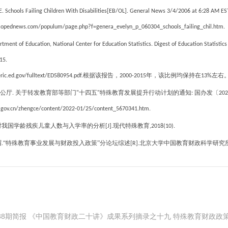
. Schools Failing Children With Disabilities[EB/OL]. General News 3/4/2006 at 6:28 AM E
.opednews.com/populum/page.php?f=genera_evelyn_p_060304_schools_failing_chil.htm.
tment of Education, National Center for Education Statistics. Digest of Education Statisti
15.
根据该报告，
年，该比例均保持在
左右
.eric.ed.gov/fulltext/ED580954.pdf.
2000-2015
13%
公厅
关于转发教育部等部门
十四五
特殊教育发展提升行动计划的通知
国办发〔
.
"
"
:
202
gov.cn/zhengce/content/2022-01/25/content_5670341.htm.
对我国学龄残疾儿童人数与入学率的分析
现代特殊教育
[J].
,2018(10).
眉
“特殊教育事业发展与财政投入政策”分论坛综述
北京大学中国教育财政科学研究
.
[R].
第38期简报 《中国教育财政二十讲》成果系列摘录之十九 特殊教育财政政策