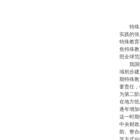
特殊
实践的张
特殊教育
焦特殊教
照全球范
我国
域初步建
期特殊教
要责任，
为第二阶
在地方统
逐年增加
这一时期
中央财政
助、整合
等方式分