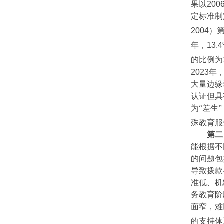
果以
200
定标准制
2004
）
年，
13.
的比例为
2023
年
大量边缘
认证但具
为“差生
殊教育服
第二
能根据不
的问题包
导致拨款
准低、机
务教育阶
面窄，难
的支持体