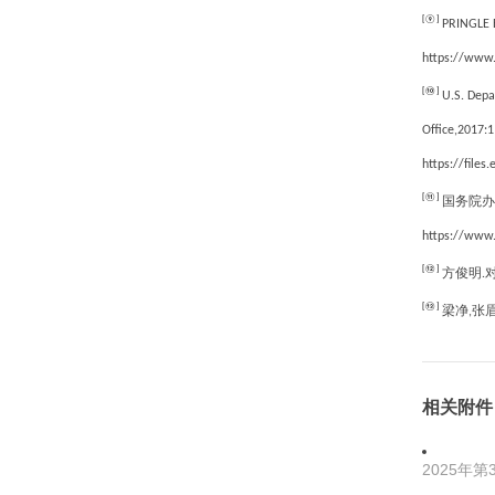
[⑨]
PRINGLE E
https://www
[⑩]
U.S. Depar
Office,2017:1
https://files
[⑪]
国务院办
https://www.
[⑫]
方俊明
.
[⑬]
梁净
张
,
相关附件
2025年