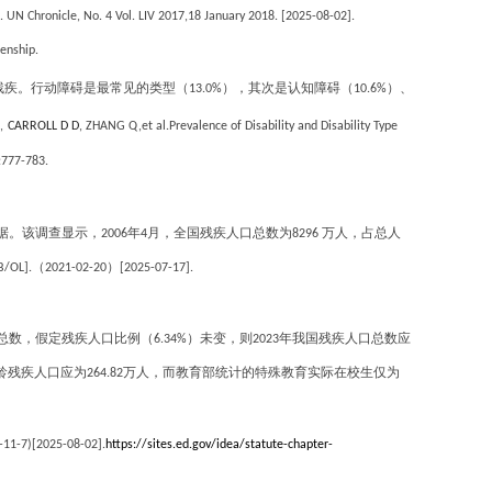
 UN Chronicle, No. 4 Vol. LIV 2017,18 January 2018. [2025-08-02].
zenship.
残疾。行动障碍是最常见的类型（
），其次是认知障碍（
）、
13.0%
10.6%
,
CARROLL D D
, ZHANG Q,et al.Prevalence of Disability and Disability Type
:777-783.
据。该调查显示，
年
月，全国残疾人口总数为
万人，占总人
2006
4
8296
（
）
B/OL].
2021-02-20
[2025-07-17].
总数，假定残疾人口比例（
）未变，则
年我国残疾人口总数应
6.34%
2023
龄残疾人口应为
万人，而教育部统计的特殊教育实际在校生仅为
264.82
9-11-7)[2025-08-02].
https://sites.ed.gov/idea/statute-chapter-