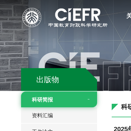
出版物
科研简报
科
资料汇编
20