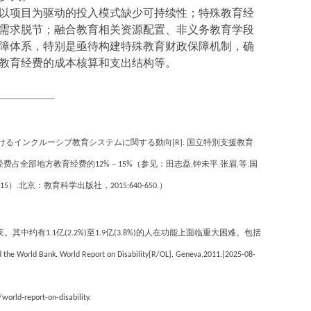
以项目为驱动的投入模式缺少可持续性；特殊教育经
需求脱节；融合教育相关资源配置、非义务教育学段
障体系，特别是亟待构建特殊教育财政保障机制，确
教育经费的成本核算和支出结构等。
けるインクルーシブ教育システムに関する動向
国立特別支援教育
[R].
经费占全部地方教育经费的
－
（参见：田志磊
钟未平
张眉
等
国
12%
15%
,
,
,
.
）
北京：教育科学出版社，
）
15
.
2015:640-650.
。
疾。其中约有
亿
至
亿
的人在功能上面临重大困难。包括
1.1
(2.2%)
1.9
(3.8%)
 the World Bank. World Report on Disability[R/OL]. Geneva,2011.[2025-08-
orld-report-on-disability.