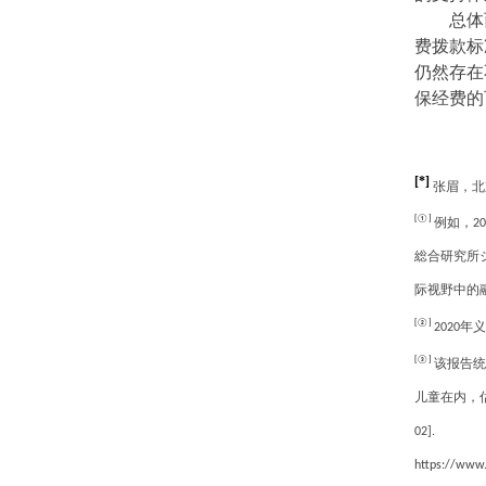
总体
费拨款标
仍然存在
保经费的
[*]
张眉，北
[①]
例如，
20
総合研究所
际视野中的
[②]
年义
2020
[③]
该报告统
儿童在内，
02].
https://www.