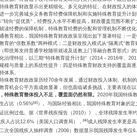
特殊教育财政显示出更精细化、多元化的特征。在财政投入的体
进一步完善城乡义务教育经费保障机制和实施特殊教育提升计划
本”转向“促优质”，经费投入水平不断提高，财政覆盖范围不断
就读经费的保障机制，特殊教育经费的分配和管理机制不断优化
通教育相比，我国特殊教育财政政策呈现出如下显著特征：一是
教育的“倍数系数”两种模式；二是财政投入模式从“隔离式”教
（即统筹支持普通学校随班就读及送教上门等融合教育形式）的
化治理特征，以三期“特殊教育提升计划”（
2014
－
2016
年、
201
规模与质量上的系统性提升；四是特殊教育财政支持的覆盖面逐
持体系。
特殊教育财政政策历经
70
余年发展，通过财政投入体制、机制的
教育机会公平方面成效显著，但也面临诸多挑战，主要表现在以
，特殊教育整体投入不足，覆盖面仍然有限。
2020
年我国特殊
[②]
生占比（
0.56%
）。与国际经验相比，我国特殊教育对象的定
证比例过低。据《世界残疾报告（
2010
）》，全球残障发生率
[④]
残疾人占比
12.6%
（美国人口调查局），
成人残障发生率更是高
二次全国残疾人抽样调查（
2006
）数据显示我国残障发生率仅
6