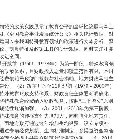
领域的政策实践展示了教育公平的全球性议题与本土
及《全国教育事业发展统计公报》相关统计数据，对
建国以来我国特殊教育领域的政策进行文本分析，聚
径、制度特征及政策工具的变迁规律。同时关注和参
改进空间。
革开放前（
1949
－
1978
年）为第一阶段，特殊教育领
的政策体系，且财政投入总量和覆盖范围有限。本时
经费依赖民政部门拨款与社会捐助。地方财政承担主
建设。（
2
）改革开放至
21
世纪初（
1979
－
2000
年）
特殊教育财政支持体系，财政责任主体逐渐明确化，
将特殊教育经费纳入财政预算，按照“三个增长”原则
规范性逐渐加强。（
3
）
2001
－
2013
年为第三阶段，
特殊教育的转移支付力度加大，同时强化地方责任。
，而地方政府通过逐年增加生均经费、设立专项补
通过专项经费划拨、生均标准制定、多渠道资金整合
的理念被提出并建立随班就读保障体系。（
4
）
2014