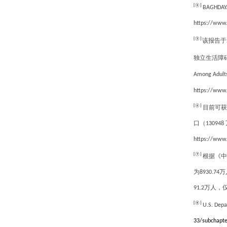
[④]
BAGHDAYAN 
https://www.u
[⑤]
该报告于
独立生活障
Among Adults
https://ww
[⑥]
目前可获
口（
130948
https://www.
[⑦]
根据《中
为
万
8930.74
万人，
91.2
[⑧]
U.S. Depa
33/subchapte