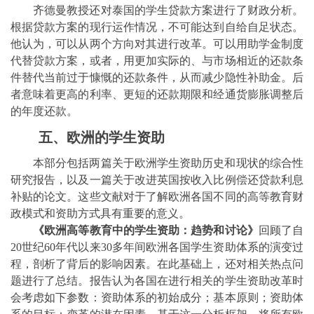
齐德曼教授还对泰国的学生贷款方案进行了财政分析。
根据贷款方案的现行运作情况，不可能达到自给自足状态。
他认为，可以从两个方向对其进行改革。可以用助学金制度
代替贷款方案，或者，用更加实际的、与市场相近的还款条
件替代当前过于慷慨的还款条件，从而减少隐性补助金。后
者意味着更高的利率、更短的还款期限和经通货膨胀调整后
的年度还款。
五、欧洲的学生资助
本部
分包括
两篇关于欧洲学生资助历史和现状的综合性
研究报告，以及一篇关于改进英国按收入比例偿还贷款利息
补贴的论文。这些文献对于了解欧洲各国不同的高等教育财
政模式和资助方式具有重要的意义。
《欧洲高等教育中的学生资助：趋势和讨论》
回顾了自
20
世纪
60
年代以来
30
多年间欧洲各国学生资助体系的演变过
程，剖析了背后的影响因素。在此基础上，还对相关热点问
题进行了总结。报告认为各国在进行相关的学生资助改革时
会考虑如下参数：资助体系的初始成分；基本原则；资助体