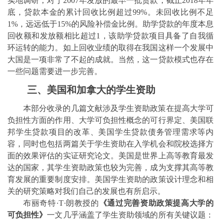
实地调研，对于
2007
年发放的最早一批贷款，截止
2018
年年
底，贷款本金的累计回收比例超过
99%
。未回收比例不足
1%
，远远低于
15%
的风险补偿金比例。助学贷款的年度本息
回收额和发放额相比超过
1
，
该助学贷款项目具备了自我循
环运转的能力。如上回收业绩的取得在我国这样一个发展中
大国是一项非常了不起的成就。当然，这一贷款模式也存在
一些问题需要进一步完善。
三、美国和加拿大的学生资助
本部分收录的几篇文献涉及学生资助政策在提高大学可
负担性方面的作用、大学可负担性概念的可行界定、美国联
邦学生贷款项目的改革、美国学生贷款债务管理需求等内
容，同时也包括两篇关于学生资助在入学机会和院校选择方
面的效果评估的实证研究论文。美国是世界上高等教育最发
达的国家，其学生资助政策也较为完善，成为支撑其高等教
育发展的重要制度安排。美国学生资助的政策设计理念和相
关的研究策略对我们自己的发展也有所启示。
布丽奇特
·
T
·
朗教授
的
《通过完善资助政策提高大学的
可负担性》
一文几乎涵盖了学生资助领域的所有关键议题：