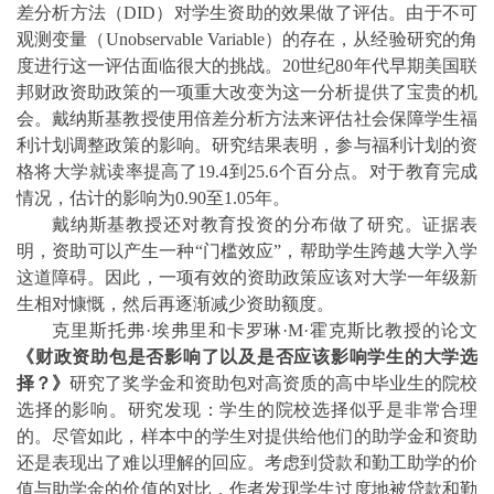
差分析
方法（
DID
）对学生资助的效果做了评估。由于不可
观测变量（
Unobservable Variable
）的存在，从经验研究的角
度进行这一评估面临很大的挑战。
20
世纪
80
年代早期美国联
邦财政资助政策的一项重大改变为这一分析提供了宝贵的机
会。戴纳斯基教授使用
倍差分析
方法来评估社会保障学生福
利计划调整政策的影响。研究结果表明，参与福利计划的资
格将大学就读率提高了
19.4
到
25.6
个百分点。对于教育完成
情况，估计
的影响为
0.90
至
1.05
年。
戴纳斯基教授还对教育投资的分布做了研究。证据表
明，资助可以产生一种“门槛效应”，帮助学生跨越大学入学
这道障碍。因此，一项有效的资助政策应该对大学一年级新
生相对慷慨，然后再逐渐减少资助额度。
克里斯托弗·埃弗里和卡罗琳·
M
·
霍克斯比教授的论文
《财政资助包是否影响了以及是否应该影响学生的大学选
择？》
研究了奖学金和资助包对高资质的高中毕业生的院校
选择的影响。研究发现：学生的院校选择似乎是非常合理
的。尽管如此，样本中的学生对提供给他们的助学金和资助
还是表现出了难以理解的回应。考虑到贷款和勤工助学的价
值与助学金的价值的对比，作者发现学生过度地
被贷款
和勤