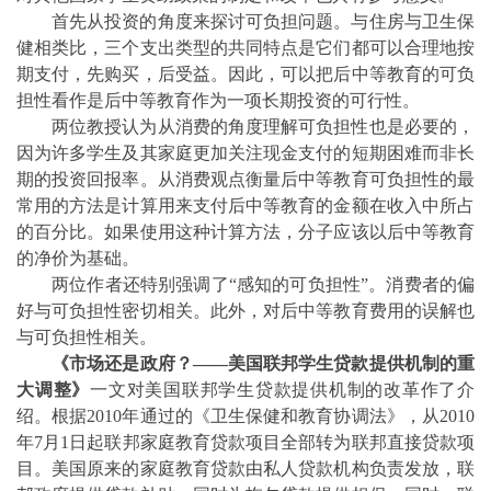
首先从投资的角度来探讨可负担问题。与住房与卫生保
健相类比，三个支出类型的共同特点是它们都可以合理地按
期支付，先购买，后受益。因此，可以把后中等教育的可负
担性看作是后中等教育作为一项长期投资的可行性。
两位教授认为从消费的角度理解可负担性也是必要的，
因为许多学生及其家庭更加关注现金支付的短期困难而
非长
期
的投资回报率。从消费观点衡量后中等教育可负担性的最
常用的方法是计算用来支付后中等教育的金额在收入中所占
的百分比。如果使用这种计算方法，分子应该以后中等教育
的净价为基础。
两位作者还特别强调了“感知的可负担性”。消费者的偏
好与可负担性密切相关。此外，对后中等教育费用的误解也
与可负担性相关。
《市场还是政府？——美国联邦学生贷款提供机制的重
大调整》
一文对美国联邦学生贷款提供机制的改革作了介
绍。根据
2010
年通过的《卫生保健和教育协调法》，从
2010
年
7
月
1
日起联邦家庭教育贷款项目全部转为联邦直接贷款项
目。美国原来的家庭教育贷款由私人贷款机构负责发放，联