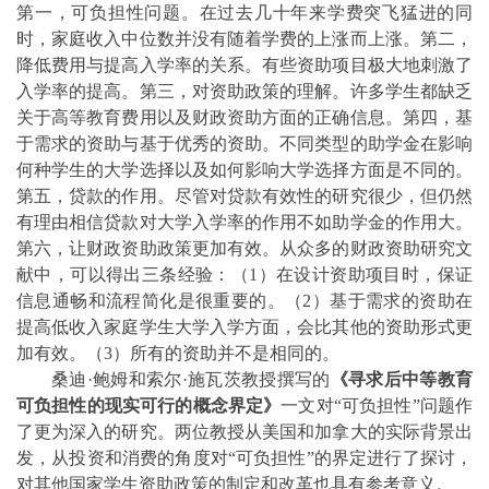
第一，可负担性问题。
在
过去几十年来学费突飞猛进的同
时，家庭收入中位数并没有随着学费的上涨而上涨。第二，
降低费用与提高入学率的关系。有些资助项目极大地刺激了
入学率的提高。第三，对资助政策的理解。许多学生都缺乏
关于高等教育费用以及财政资助方面的正确信息。第四，基
于需求的资助与基于优秀的资助。不同类型的助学金在影响
何种学生的大学选择以及如何影响大学选择方面是不同的。
第五，贷款的作用。尽管对贷款有效性的研究很少，但仍
然
有理由相信贷款对大学入学率的作用不如助学金的作用大。
第六，让财政资助政策更加有效。从众多的财政资助研究文
献中，
可以得出三条经验：（
1
）在设计资助项目时，保证
信息通畅和流程简化是很重要的。（
2
）基于需求的资助在
提高低收入家庭学生大学入学方面，会比其他的资助形式更
加有效。（
3
）所有的资助并不是相同的。
桑迪·鲍姆和索尔·施瓦茨教授撰写的
《寻求后中等教育
可负担性的现实可行的概念界定》
一文对“可负担性”问题作
了更为深入的研究。两位教授从美国和加拿大的实际背景出
发，从投资和消费的角度对“可负担性”的界定进行了探讨，
对其他国家学生资助政策的制定和改革也具有参考意义。