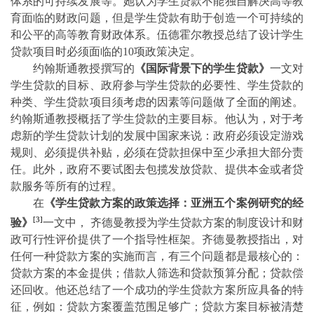
体系的可持续发展等。她认为学生贷款不能独自解决高等教
育面临的财政问题，但是学生贷款有助于创造一个可持续的
和公平的高等教育财政体系。伍德霍尔教授总结了设计学生
贷款项目时必须面临的
10
项政策决定。
约翰斯通教授撰写的
《国际背景下的学生贷款》
一文对
学生贷款的目标、政府参与学生贷款的必要性、学生贷款的
种类、学生贷款项目须考虑的因素等问题做了全面的阐述。
约翰斯通教授概括了学生贷款的主要目标。他认为，对于考
虑
新的学生贷款计划的发展中国家来说：政府必须设定游戏
规则、必须提供补贴，必须在贷款担保中至少承担大部分责
任。此外，政府不要试图去包揽发放贷款、提供本金或者贷
款服务等所有的过程。
在
《学生贷款方案的政策选择：亚洲五个案例研究的经
[3]
验》
一文中，
齐德曼教授为学生贷款方案的制度设计和财
政可行性评价提供了一个指导性框架。齐德曼教授指出，对
任何一种贷款方案的实施而言，有三个问题都是
最
核心的：
贷款方案的本金提供；借款人筛选和贷款预算分配；贷款偿
还回收。他还总结了一个成功的学生贷款方案所应具备的特
征，例如：贷款方案覆盖范围足够广；贷款方案目标被清楚