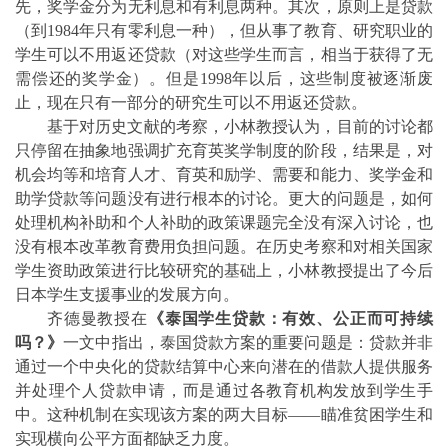
先，奖学金分为无利息和有利息两种。其次，原则上是贷款
（到
1984
年只有零利息一种），但从事了教育、研究职业的
学生可以不用返还贷款（对这些学生而言，相当于获得了无
需偿还的奖学金）。但是
1998
年以后，这些制度被逐渐废
止，现在只有一部分的研究生可以不用返还贷款。
基于对历史文献的考察，小林教授认为，目前的讨论都
只停留在抽象地强调扩充育英奖学制度的阶段，结果是，对
机会均等和培育人才、育英和励学、需要和能力、奖学金和
助学贷款等问题没有进行根本的讨论。更大的问题是，如何
处理机构补助和个人补助的政策课题完全没有深入讨论，也
没有根本改革教育费用负担问题。在历史考察和对相关国家
学生资助政策进行比较研究的基础上，小林教授提出了今后
日本学生支援事业的发展方向。
齐德曼教授
在
《泰国学生贷款：有效、公正而可持续
吗？》
一文
中
指出，泰国贷款方案的重要问题是：贷款并非
通过一个中央化的贷款结算中心来向潜在的借款人提供服务
并处理个人贷款申请，而是通过各教育机构发放到学生手
中。这种机制在实现该方案的两大目标——瞄准贫困学生和
实现横向公平方面都缺乏力度。