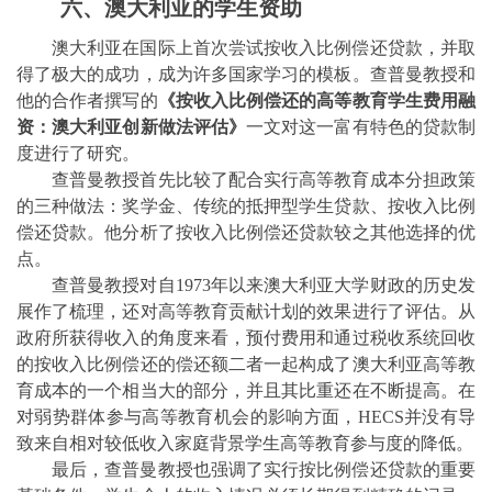
六、澳大利亚的学生资助
澳大利亚在国际上首次
尝试按
收入比例偿还贷款，并取
得了极大的成功，成为许多国家学习的模板。查普曼教授和
他的合作者撰写的
《按收入比例偿还的高等教育学生费用融
资：澳大利亚创新做法评估》
一文对这一富有特色的贷款制
度进行了研究。
查普曼教授首先比较了配合实行高等教育成本分担政策
的三种做法：奖学金、传统的抵押
型学生
贷款、按收入比例
偿还贷款。他分析了按收入比例偿还贷款较之其他选择的优
点。
查普曼教授对自
1973
年以来澳大利亚大学财政的历史发
展作了梳理，还对高等教育贡献计划的效果进行了评估。从
政府所获得收入的角度来看，预付费用和通过税收系统回收
的按收入比例偿还的偿还额二者一起构成了澳大利亚高等教
育成本的一个相当大的部分，并且其比重还在不断提高。在
对弱势群体参与高等教育机会的影响方面，
HECS
并没有导
致来自相对较低收入家庭背景学生高等教育参与度的降低。
最后，查普曼教授也强调了实行按比例偿还贷款的重要