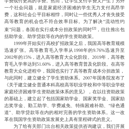
学费或付更高的学费。然而，让学生支付学费又产生了另外
一个社会问题，就是家庭经济困难的学生无力支付高昂学
费，这和社会公平目标相悖，同时让一些优秀人才丧失接受
高等教育的机会也不符合效率目标。为了解决“流动性约
[2]
束”问题，各国在实行成本分担政策的同时
，往往推出包
括助学金、助学贷款等在内的学生资助政策。
1999
年开始实行高校扩招政策之后，
我国
高等教育规模
迅速扩张。高等教
育毛入学率从
1998
年的
9.76%
迅速升至
2002
年的
15%
，进入高等教育大众化阶段。
2019
年，高等教
育毛入学率达到
51.60%
，进入高等教育普及化阶段。在高等
教育大众化进程中，我国也实行了高等教育成本分担政策，
与此同时，建立健全了学生资助体系。
2007
年国务院发布了
《关于建立健全普通本科高校高等职业学校和中等职业学校
家庭经济困难学生资助政策体系的意见》，在以往资助政策
的基础上，建立起了包括国家助学金、国家奖学金、国家励
志奖学金、勤工助学
、学费减免、特殊困难补助、“绿色通
道”、助学贷款等在内的相对完善的学生资助体系。这一改
革在我国学生资助政策发展史上具有里程碑式的意义。
为了给有关部门出台相关政策提供咨询建议，我们开展