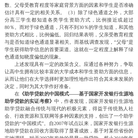
数、父母受教育程度等家庭背景方面的因素和学生是否准确
估计具有一定的相关关系。（
3
）除了绿色通道之外，大部
分高三学生都知道各类学生资助方式，比例接近或超过
80
％。而对于绿色通道，只有不到
30
％的学生知道，和其
他
资助方式相比，比例偏低。回归结果表明，父亲受教育程度
与是否知道绿色通道显著相关。而基线调查发现，“父母”是
学生获得助学信息的首要渠道。这就在一定程度上解释了绿
色通道知晓度偏低的现象。
上述发现具有一定的政策含义。应通过各种努力，争取
让高中生拥有比较丰
富的大学成本和学生资助方面的信息，
从而让他们在大学选择时更加理性地
作出
符合其未来发展的
决定，同时为其大学作好准备。
在
《助学贷款的中国模式——基于国家开发银行生源地
助学贷款的实证考察》
中，作者发现，国家开发银行生源地
助学贷款融合传统与现代的积极元素，得益于传统熟人社
会、行政资源和互联网等多种因素的支持，创出了一个助学
贷款的“中国模式”。自
2007
年试点以来，国家开发银行生源
地助学贷款在回收方面取得了显著成效，
基于对某些省份的