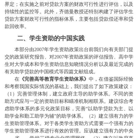
界定；在实施之前对贷款方案的财政可行性进行评估，以及
持续性的监控等。此外，齐德曼教授还特别构建了评估学生
贷款方案财政可行性的指标体系，主要包括贷款偿还率
和贷
款回收率。
二、学生资助的中国实践
本部分由
2007
年学生资助政策出台前我们向有关部门提
交的政策研究报告、对
2007
年资助政策的评估报告、高中学
生对大学成本和学生资助信息知晓情况分析以及最近完成的
有关助学贷款的中国模式等四篇文献组成。
在
《完善高等教育学生资助体系》
中，在借鉴国际经验
和考察我国实际情况的基础上，我们提出了如下政策建议：
（
1
）完善管理体制，建立政府主导的助学体系。不同的资
助方式应与一定的资助目标和瞄准机制相联系。建议综合考
虑助学体系的多元化政策目标，完善
“
以助学贷款为主、以
助学金和勤工助学为辅
”
的助学体系。（
2
）建立强有力的学
生资助管理体系。对于各类学生资助方式需要一个强有力的
学生资助管理体系进行有效的管理。应该建立强有力的中央