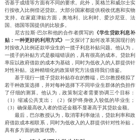
否基于成绩等方面有不同的要求。此外，英格兰和威尔士实
行按收入比例偿还贷款。大部分国家都提供税收优惠和实物
支持。在家庭津贴方面，奥地利、比利时、爱沙尼
亚、法
国、德国等国提供的比较多。
尼古拉斯·巴尔和他的合作者撰写的
《学生贷款利息补
贴：一种更好的利用方式》
一文探讨了如何改革英国现行的
对按收入比例还款毕业生的一揽子利息补贴问题。他认为，
一揽子的补贴方式是极端错误的，具有很高的成本。贷款利
率应以政府借款的成本为基础，同时为低收入的人群提供针
对性补贴。这种精细化的政策研究方法值得我们借鉴。
基于现行一揽子贷款补贴存在的弊端，巴尔教授模拟了
若干种政策选择，并对每种选择下不同毕业生群体的负担作
了仔细的测算。他认为，政策制定者需要协调三个目标：
（
1
）缩减公共支出；（
2
）保护终身收入较低的毕业生；
（
3
）确保最高收入者的偿还金额不显著高于其贷款金额。
最后，巴尔教授认为，取消零利率做法，贷款利率和政
府借款成本相联系，同时为低收入的人群提供针对性补贴，
具有多方面的政策优势。