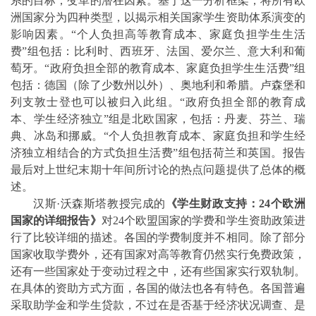
系的目标；变革的潜在因素。基于这一分析框架，将所有欧
洲国家分为四种类型，以揭示相关国家学生资助体系演变的
影响因素。
“
个人负担高等教育成本、家庭负担学生生活
费
”
组包括：比利时、西班牙、法国、爱尔兰、意大利和葡
萄牙。
“
政府负担全部的教育成本、家庭负担学生
生活费”组
包括：德国（除了少数州以外）、奥地利和希腊。卢森堡和
列支敦士登也可以被归入此组。“政府负担全部的教育成
本、学生经济独立”组是北欧国家，包括：丹麦、芬兰、瑞
典、冰岛和挪威。“个人负担教育成本、家庭负担和学生经
济独立相结合的方式负
担
生活费”组包括荷兰和英国。报告
最后对上世纪末期十年间所讨论的热点问题提供了总体的概
述。
汉斯·沃森斯塔教授完成的
《学生财政支持：
24
个欧洲
国家的详细报告》
对
24
个欧盟国家的学费和学生资助政策进
行了比较详细的描述。各国的学费制度并不相同。除了部分
国家收取学费外，还有国家对高等教育仍然实行免费政策，
还有一些国家处于变动过程之中，还有些国家实行双轨制。
在具体的资助方式方面，各国的做法也各有特色。各国普遍
采取助学金和学生贷款，不过在是否基于经济状况调查、是