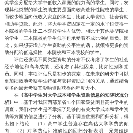
奖学金分配给大学中低收入家庭的能力高的学生。同时，发
现其他类型的学生资助主要是面向较高选择性院校的学生，
而较少地面向低收入家庭的学生，比如大学资助、社会资助
和助学贷款。此外，将大学学费固定在一定的水平
也使得一
本院校的学生比二本院校学生占优势。相比于其他类型院校
的学生，三本院校的学生似乎也承受着不成比例的重负。因
此，如果想要增加学生资助的公平性的话，就须将更多的
资
助分配给低
选择性二本院校和三本院校的学生。
评估还发现不同类型资助的分布不仅考虑了学生的社会
经济地位和高考成绩，还考虑了其他因素，比如性别和党
员。同时，本项评估只是初步的探索，在未来的研究中可以
更加细致地考察学生特征与获得资助之间的关系，通过结合
更多的因素考察其影响资助获得的程度大小。
在
《高中学生对大学成本和学生资助信息的知晓状况分
析》
中，基于对我国西部某省
41
个国家级贫困县高中学生的
调查，我们对学生是否掌握了足够的有关大学成本和学生资
助等方面的信息进行了分析。基于调查数据和回归分析，得
出如下结论：（
1
）高中学生普遍存在高估大学学费的倾
向。（
2
）对学费估计准确性的回归分析表明，兄弟姐妹