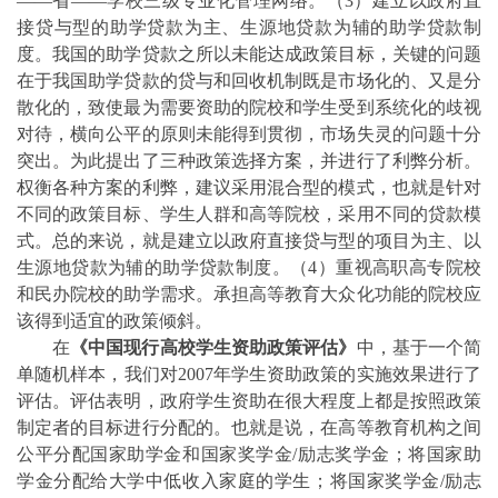
——
省
——
学校三级专业化管理网络。（
3
）建立以政府直
接贷与型的助学贷款为主、生源地贷款为辅的助学贷
款制
度。我国的助学贷款之所以未能达成政策目标，关键的问题
在于我国助学贷款的贷与和回收机制既是市场化的、又是分
散化的，致使最为需要资助的院校和学生受到系统化的歧视
对待，横向公平的原则未能得到贯彻，市场失灵的问题十分
突出。为此提出了三种政策选择方案，并进行了利弊分析。
权衡各种方案的利弊，建议采用混合型的模式，也就是针对
不同的政策目标、
学生人群和高等院校，采用不同的贷款模
式。总的来说，就是建立以政府直接贷与型的项目为主、以
生源地贷款为辅的助学贷款制度。（
4
）重视高职高专院校
和民办院校的助学需求。承担高等教育大众化
功能的院校应
该得到适宜的政策倾斜。
在
《中国现行高校学生资助政策评估》
中，基于一个简
单随机样本，我们对
2007
年学生资助政策的实施效果进行了
评估。评估表明，政府学生资助在很大程度上都是按照政策
制定者的目标进行分配的。也就是说，在高等教育机构之间
公平分配国家助学金和国家奖学金
/
励志奖学金；将国家助
学金分配给大学中低收入家庭的学生；将国家奖学金
/
励志