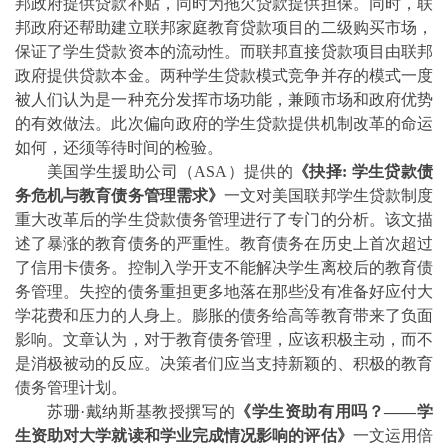
邦政府提供贷款补贴，同时为拖欠贷款提供担保。同时，联
邦政府还帮助建立联邦家庭教育贷款项目的二级购买市场，
保证了学生贷款资本的流动性。而联邦直接贷款项目由联邦
政府提供贷款本金。两种学生贷款模式竞争并存的模式一度
被人们认为是一种充分发挥市场功能，兼顾市
场和政府优势
的有效做法。此次偏向政府的学生贷款提供机制改革的命运
如何，还须等待时间的检验。
美国学生援助公司（
ASA
）提供的
《抉择
:
学生贷款债
务危机与教育债务管理需求》
一文对美国联邦学生贷款制度
重大改革后的学生贷款债务管理进行了专门的分析。该文描
述了暴涨的教育债务的严重性。教育债务在历史上首次超过
了信用卡债务。控制入学开支不能解决学生离校后的教育债
务管理。失控的债务重
担更多地落在那些没有准备好应付大
学花费和压力的人身上。膨胀的债务给高等教育带来了负面
影响。文章认为，对于教育债务管理，应该积极主动，而不
是消极被动的反应。决策者们应当支持新颖的、积极的教育
债务管理计划。
苏珊
·
戴纳斯基教授撰写的
《学生资助有用吗？——学
生资助对大学就读和学业完成情况影响的评
估》
一文运用
倍