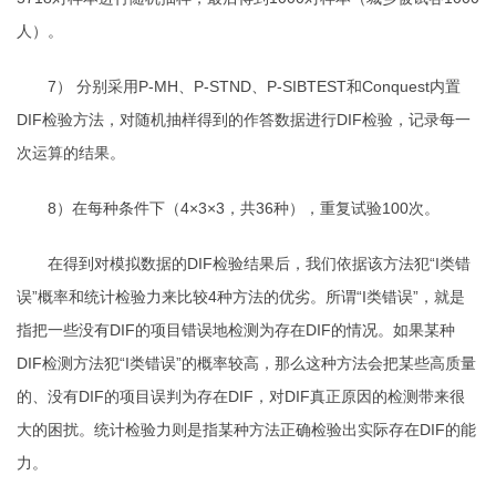
人）。
7
）
分别采用
P-MH
、
P-STND
、
P-SIBTEST
和
Conquest
内置
DIF
检验方法，对随机抽样得到的作答数据进行
DIF
检验，记录每一
次运算的结果。
8
）在每种条件下（
4
×
3
×
3
，共
36
种），重复试验
100
次。
在得到对模拟数据的
DIF
检验结果后，我们依据该方法犯“
I
类错
误”概率和统计检验力来比较
4
种方法的优劣。所谓“
I
类错误”，就是
指把一些没有
DIF
的项目错误地检测为存在
DIF
的情况。如果某种
DIF
检测方法犯“
I
类错误”的概率较高，那么这种方法会把某些高质量
的、没有
DIF
的项目误判为存在
DIF
，对
DIF
真正原因的检测带来很
大的困扰。统计检验力则是指某种方法正确检验出实际存在
DIF
的能
力。