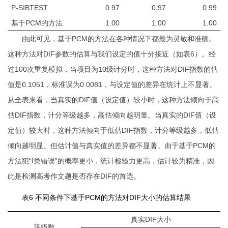
P-SIBTEST
0.97
0.97
0.99
基于PCM的方法
1.00
1.00
1.00
由此可见，基于
PCM
的方法在各种情况下都最为灵敏和准确。
这种方法对
DIF
参数的估算与我们设定的值十分接近（如表
6
）。经
过
100
次重复模拟，当项目为
10
级计分时，这种方法对
DIF
指数的估
值是
0.1051
，标准误为
0.0081
，与设定值的差异在统计上不显著。
从全表来看，当真实的
DIF
值（设定值）较小时，这种方法倾向于高
估
DIF
指数，计分等级越多，高估倾向越明显。当真实的
DIF
值（设
定值）较大时，这种方法倾向于低估
DIF
指数，计分等级越多，低估
倾向越明显。但估计值与真实值的差异都不显著。由于基于
PCM
的
方法犯“
I
类错误”的概率更小，统计检验力更高，估计较为精准，因
此是检测高考作文题是否存在
DIF
的首选。
表6 不同条件下基于PCM的方法对DIF大小的估算结果
真实DIF大小
等级数