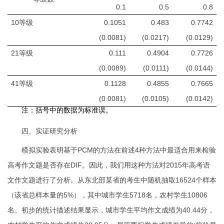
0.1
0.5
0.8
10等级
0.1051
0.483
0.7742
(0.0081)
(0.0217)
(0.0129)
21等级
0.111
0.4904
0.7726
(0.0089)
(0.0111)
(0.0144)
41等级
0.1128
0.4855
0.7665
(0.0081)
(0.0105)
(0.0142)
注：括号中的数据为标准误。
四、实证研究分析
模拟实验表明基于
PCM
的方法在前述
4
种方法中最适合用来检验
高考作文题是否存在
DIF
。因此，我们用这种方法对
2015
年高考语
文作文题进行了分析。从东北部某省的考生中随机抽取
16524
个样本
（该省总样本量的
5%
），其中城市学生
5718
名，农村学生
10806
名。初步的统计描述结果显示，城市学生平均作文成绩为
40.44
分，