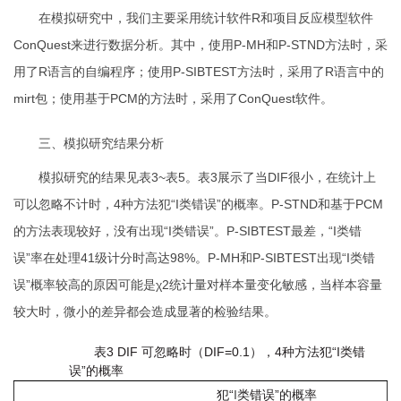
在模拟研究中，我们主要采用统计软件
R
和项目反应模型软件
ConQuest
来进行数据分析。其中，使用
P-MH
和
P-STND
方法时，采
用了
R
语言的自编程序；使用
P-SIBTEST
方法时，采用了
R
语言中的
mirt
包；使用基于
PCM
的方法时，采用了
ConQuest
软件。
三、模拟研究结果分析
模拟研究的结果见表
3~
表
5
。表
3
展示了当
DIF
很小，在统计上
可以忽略不计时，
4
种方法犯“
I
类错误”的概率。
P-STND
和基于
PCM
的方法表现较好，没有出现“
I
类错误”。
P-SIBTEST
最差，“
I
类错
误”率在处理
41
级计分时高达
98%
。
P-MH
和
P-SIBTEST
出现“
I
类错
误”概率较高的原因可能是
χ
2
统计量对样本量变化敏感，当样本容量
较大时，微小的差异都会造成显著的检验结果。
表
3 DIF
可忽略时（
DIF=0.
1
），4种方法犯“
I
类错
误”的概率
犯“
I
类错误”的概率