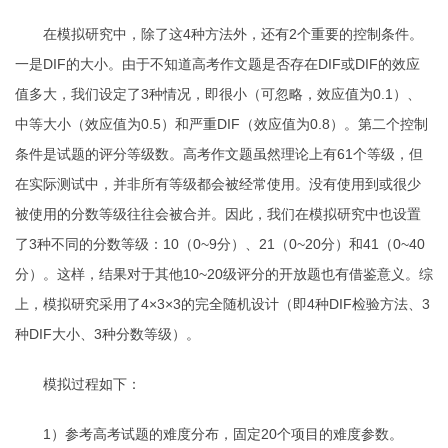
在模拟研究中，除了这
4
种方法外，还有
2
个重要的控制条件。
一是
DIF
的大小。由于不知道高考作文题是否存在
DIF
或
DIF
的效应
值多大，我们设定了
3
种情况，即很小（可忽略，效应值为
0.1
）、
中等大小（效应值为
0.5
）和严重
DIF
（效应值为
0.8
）。第二个控制
条件是试题的评分等级数。高考作文题虽然理论上有
61
个等级，但
在实际测试中，并非所有等级都会被经常使用。没有使用到或很少
被使用的分数等级往往会被合并。因此，我们在模拟研究中也设置
了
3
种不同的分数等级：
10
（
0~9
分）、
21
（
0~20
分）和
41
（
0~40
分）。这样，结果对于其他
10~20
级评分的开放题也有借鉴意义。综
上，模拟研究采用了
4
×
3
×
3
的完全随机设计（即
4
种
DIF
检验方法、
3
种
DIF
大小、
3
种分数等级）。
模拟过程如下：
1
）参考高考试题的难度分布，固定
20
个项目的难度参数。