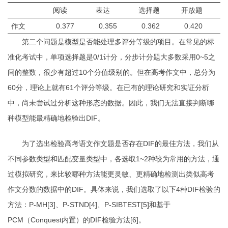
阅读
表达
选择题
开放题
作文
0.377
0.355
0.362
0.420
第二个问题是模型是否能处理多评分等级的项目。在常见的标
准化考试中，单项选择题是
0/1
计分，分步计分题大多数采用
0~5
之
间的整数，很少有超过
10
个分值级别的。但在高考作文中，总分为
60
分，理论上就有
61
个评分等级。在已有的理论研究和实证分析
中，尚未尝试过分析这种形态的数据。因此，我们无法直接判断哪
种模型能最精确地检验出
DIF
。
为了选出检验高考语文作文题是否存在
DIF
的最佳方法，我们从
不同参数类型和匹配变量类型中，各选取
1~2
种较为常用的方法，通
过模拟研究，来比较哪种方法能更灵敏、更精确地检测出类似高考
作文分数的数据中的
DIF
。具体来说，我们选取了以下
4
种
DIF
检验的
方法：
P-MH[3]
、
P-STND[4]
、
P-SIBTEST[5]
和基于
PCM
（
Conquest
内置）的
DIF
检验方法
[6]
。