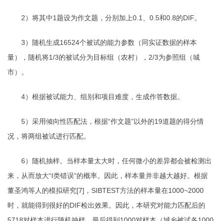
2
）将其中
1
题设为作文题，分别加上
0.1
、
0.5
和
0.8
的
DIF
。
3
）随机生成
16524
个被试的能力参数（同实证数据的样本
量），随机将
1/3
的被试分为目标组（农村），
2/3
为参照组（城
市）。
4
）根据被试能力、组别和项目难度，生成作答数据。
5
）采用倾向性匹配法，根据“作文题”以外的
19
道题的得分情
况，将两组被试进行匹配。
6
）随机抽样。当样本量太大时，任何微小的差异都会被检测出
来，从而放大“
I
类错误”的概率。因此，样本量并非越大越好。根据
董圣鸿等人的模拟研究
[7]
，
SIBTEST
方法的样本量在
1000~2000
时，就能得到很好的
DIF
检出效果。因此，本研究对能力匹配后的
5718
对样本进行随机抽样，最后得到
1000
对样本（城乡被试各
1000