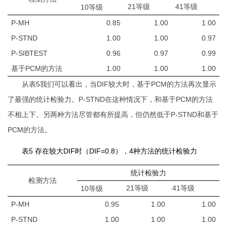
21等级
41等级
10等级
P-MH
0.85
1.00
1.00
P-STND
1.00
1.00
0.97
P-SIBTEST
0.96
0.97
0.99
基于PCM的方法
1.00
1.00
1.00
从表
5
我们可以看出，当
DIF
较大时，基于
PCM
的方法再次显示
了最强的统计检验力。
P-STND
在这种情况下，和基于
PCM
的方法
不相上下。另两种方法尽管都有所提高，但仍然低于
P-STND
和基于
PCM
的方法。
表5 存在较大DIF时（DIF=0.8），4种方法的统计检验力
统计检验力
检测方法
21等级
41等级
10等级
P-MH
0.95
1.00
1.00
P-STND
1.00
1.00
1.00