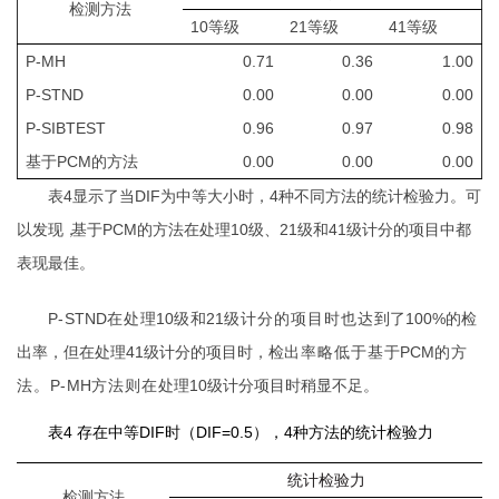
检测方法
10等级
21等级
41等级
P-MH
0.71
0.36
1.00
P-STND
0.00
0.00
0.00
P-SIBTEST
0.96
0.97
0.98
基于PCM的方法
0.00
0.00
0.00
表
4
显示了
当
DIF
为中等大小时，
4
种不同方
法
的统计检验力。可
以发现
，
基
于
PCM
的方法在处
理
10
级、
21
级和
41
级计分的项目中都
表现最佳。
P
-
STND
在处
理
10
级
和
21
级计分的项目时也达
到了
100%
的检
出率，但在处
理
41
级计分的项目时，
检
出率略低于基
于
PCM
的方
法。
P
-
MH
方法则在
处理
10
级计分项目时稍显不
足
。
表4 存在中等DIF时（DIF=0.5），4种方法的统计检验力
统计检验力
检测方法