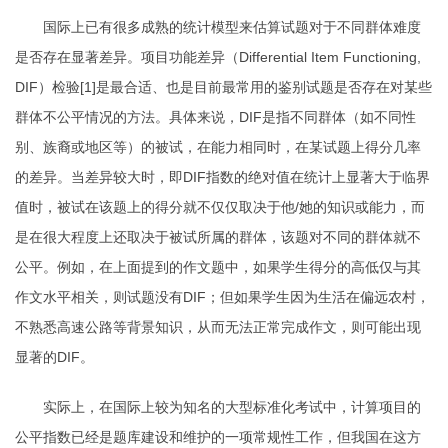
国际上已有很多成熟的统计模型来估算试题对于不同群体难度
是否存在显著差异。项目功能差异（
Differential Item Functioning,
DIF
）检验
[1]
是最合适、也是目前最常用的鉴别试题是否存在对某些
群体不公平情况的方法。具体来说，
DIF
是指不同群体（如不同性
别、族裔或地区等）的被试，在能力相同时，在某试题上得分几率
的差异。当差异较大时，即
DIF
指数的绝对值在统计上显著大于临界
值时，被试在该题上的得分就不仅仅取决于他
/
她的知识或能力，而
是在很大程度上还取决于被试所属的群体，该题对不同的群体就不
公平。例如，在上面提到的作文题中，如果学生得分的高低仅与其
作文水平相关，则试题没有
DIF
；但如果学生因为生活在偏远农村，
不熟悉高速公路等背景知识，从而无法正常完成作文，则可能出现
显著的
DIF
。
实际上，在国际上较为知名的大型标准化考试中，计算项目的
公平指数已经是题库建设和维护的一项常规性工作，但我国在这方