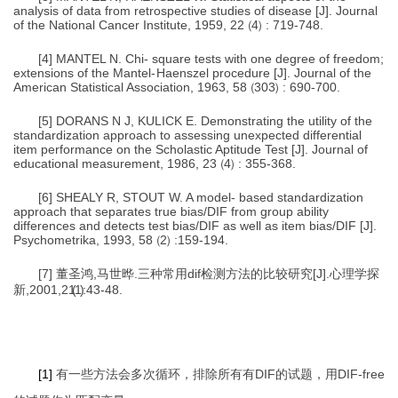
analysis of data from retrospective studies of disease [J]. Journal
of the National Cancer Institute, 1959, 2
2
（
4
）
: 719-748.
[4] MANTEL N. Chi- square tests with one degree of freedom;
exte
n
sions of the Mantel
-
Haenszel procedure [J]. Journal of the
American Statistical Association, 1963, 5
8
（
30
3
）
: 690-700.
[5] DORANS N J, KULICK E. Demonstrating the utility of the
standar
d
ization approach to assessing unexpected differential
item perfo
r
mance on the Scholastic Aptitude Test [J]. Journal of
educational measurement, 1986, 2
3
（
4
）
: 355-368.
[6] SHEALY R, STOUT W. A model- based standardization
approach that separates true bias/DIF from group ability
differences and d
e
tects test bias/DIF as well as item bias/DIF [J].
Psychometrika, 1993, 5
8
（
2
）
:159-194.
[7]
董圣
鸿,
马世
晔.
三种常
用dif
检测方法的比较研究
[J].
心理学
探
新,2001,2
1
(1)
:43-48.
[1]
有一些方法会多次循环，排除所有有DIF的试题，用DIF-free