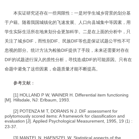
本实证研究还存在一些局限性：一是对学生城乡背景的划分基
于户籍。随着我国城镇化的飞速发展、人口向县城集中等因素，用
学生实际生活所在地来划分会更加科学。二是在上面的分析中，只
关注了城乡
DIF
，而性别
DIF
、民族
DIF
等也是保证试题公平性不可
忽视的部分。统计方法为检验
DIF
提供了手段，未来还需要对存在
DIF
的试题进行深入的质性分析，寻找造成
DIF
的可能原因。只有在
命题中避免了这些因素，命题质量才能不断提高。
参考文献
：
[1] HOLLAND P W, WAINER H. Differential item functioning
[M]. Hil
l
sdale, NJ: Erlbaum, 1993.
[2] POTENZA M T, DORANS N J. DIF assessment for
polytomously scored items: A framework for classification and
evaluation [J]. A
p
plied Psychological Measurement, 1995, 1
9
（
1
）
:
23-37.
[3] MANTEL N, HAENSZEL W. Statistical aspects of the