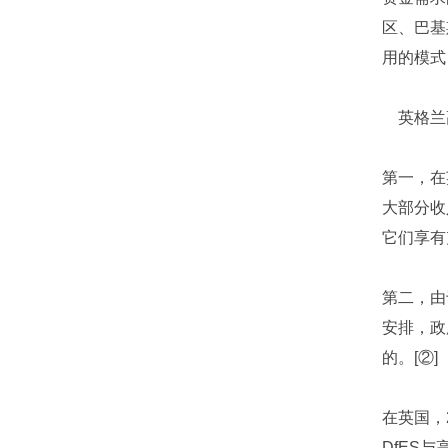
区、巴基
用的模式
英格兰高
第一，在
大部分收
它们享有
第二，由
安排，政
的。[②]
在英国，20
DfES