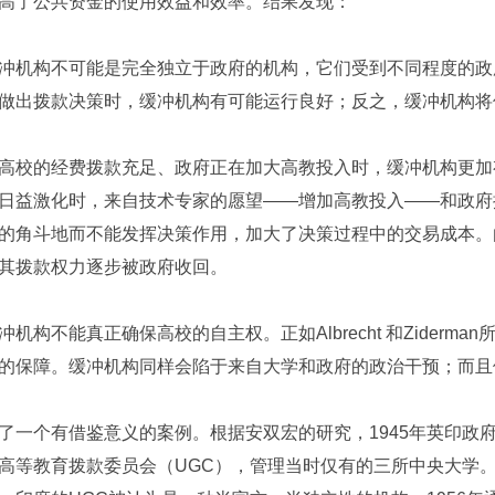
高了公共资金的使用效益和效率。结果发现：
冲机构不可能是完全独立于政府的机构，它们受到不同程度的政
做出拨款决策时，缓冲机构有可能运行良好；反之，缓冲机构将
高校的经费拨款充足、政府正在加大高教投入时，缓冲机构更加
日益激化时，来自技术专家的愿望——增加高教投入——和政府
的角斗地而不能发挥决策作用，加大了决策过程中的交易成本。
其拨款权力逐步被政府收回。
冲机构不能真正确保高校的自主权。正如Albrecht 和Zider
的保障。缓冲机构同样会陷于来自大学和政府的政治干预；而且他
了一个有借鉴意义的案例。根据安双宏的研究，1945年英印政
高等教育拨款委员会（UGC），管理当时仅有的三所中央大学。