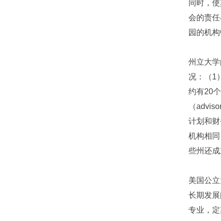
同时，使
会的责任
园的机构
州立大学
况：（1）
约有20
（advi
计划和财务
机构相同
些州还成
美国公立
长期发展
专业，定