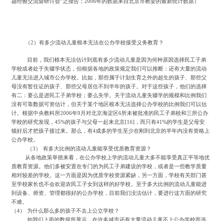
题经验交流暨研讨会”之报告；2006年的数据来自北京市教委的最新统计数据）
（
2
）有多少流动儿童根本无法在公办学校接受义务教育？
目前，我们根本无法估计到底有多少流动儿童是因为何种原因选择民工子弟
学校或者处于失辍学状态，但根据各地的政策规定我们可以推断：还有大量的流动
儿童无法进入城市公办学校。比如，那些属于计划生育之外的超生的孩子、那些父
母没有暂住证的孩子、那些父母居住不到半年的孩子。对于这些孩子，他们的选择
有二：要么是进民工子弟学校；要么失学。关于流动儿童失辍学的规模和比例我们
没有可靠数据可资估计，但关于某个地区根本无法选择公办学校的比例我们可以估
计。根据中央教科所
2006
年
9
月对北京海淀区
6
所未被批准的民工子弟校和三所公办
学校的研究发现，
45%
的孩子与父母一起来北京
[16]
，而只有
41%
的学生是父母安
顿好后才把孩子接过来。那么，有
4
成多的学生至少在刚到北京的半年内没有资格上
公办学校。
（
3
）
有多大比例的流动儿童能享受优质教育资源？
从各地政策举措来看，在公办学校上学的流动儿童大多不能享受真正平等地优
质教育资源。他们多被安置在专门的为民工子弟建设的学校，或者是一些教学质量
相对较差的学校。这一方面是因为优质学校资源紧缺，另一方面，学校有关部门甚
至学校家长也不会欢迎农民工子女到这样的好学校。至于多大比例的流动儿童能进
到设备、师资、管理都很好的公办学校，目前我们没法估计，要进行这方面的研究
不难。
（
4
）
为什么那么多的孩子不去上公立学校？
如我们上面的数据所显示，在许多城市还有大量流动儿童不上公办学校而选