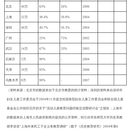
北京
40万
63%
26%
2006
上海
32万
38.4%
59.8%
2004
深圳
40万
49.7%
50.3%
2004
广州
-
25%
75%
2002
武汉
14万
67%
33%
2005
石家庄
5万
90%
-
2004
天津
10万
95%
-
2006
乌鲁木齐
8万
90%
-
2007
（资料来源：北京市的数据来自于北京市教委的统计资料；深圳的资料来自深圳市
妇女儿童工作委员会于
2004年11月提交给国务院妇女儿童工作委员会和联合国儿童
基金会公共组织召开的关于“流动儿童教育问题经验交流暨研讨会”之报告；上海市
的数据来自上海市人民政府新闻办提供的公开资料，转引自华东师范大学历史系教
授李蓓蓓“上海外来民工子女义务教育调研”（载于《历史教育研究》2004年第6