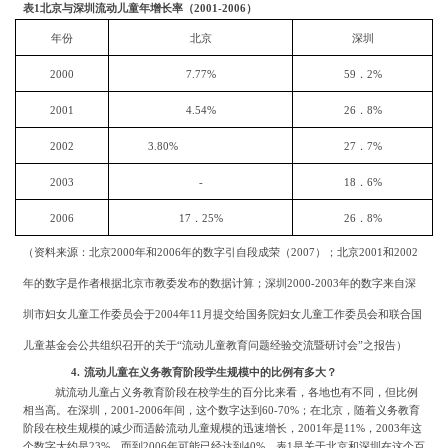
表
1北京与深圳流动儿童年增长率（2001-2006）
年份
北京
深圳
2000
7.77%
59
．
2%
2001
4.54%
26
．
8%
2002
3.80%
27
．
7%
2003
-
18
．
6%
2006
17
．
25%
26
．
8%
（资料来源：北京
2000年和2006年的数字引自段成荣（2007）；北京2001和2002
年的数字是作者根据北京市教委发布的数据计算；深圳2000-2003年的数字来自深
圳市妇女儿童工作委员会于2004年11月提交给国务院妇女儿童工作委员会和联合国
儿童基金会公共组织召开的关于“流动儿童教育问题经验交流暨研讨会”之报告）
4.
流动儿童在义务教育阶段学生规模中的比例有多大？
就流动儿童占义务教育阶段在校学生的百分比来看，各地也有不同，但比例
相当高。在深圳，
2001-2006
年间，这个数字达到
60-70%
；在北京，随着义务教育
阶段在校生规模的减少而适龄流动儿童规模的迅速增长，
2001
年是
11%
，
2003
年这
个数字大约是
23%
，而到
2006
年可能已经达到
40%
。表
1
是关于北京和深圳在这个百