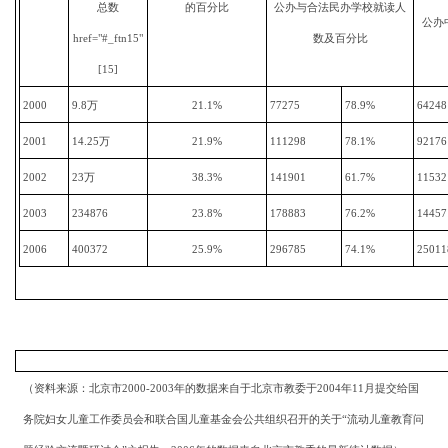
总数
的百分比
公办与合法民办学校就读人
公办
href="#_ftn15"
数及百分比
[15]
2000
9.8万
21.1%
77275
78.9%
64248
2001
14.25万
21.9%
111298
78.1%
92176
2002
23万
38.3%
141901
61.7%
11532
2003
234876
23.8%
178883
76.2%
14457
2006
400372
25.9%
296785
74.1%
25011
（资料来源：北京市
2000-2003年的数据来自于北京市教委于2004年11月提交给国
务院妇女儿童工作委员会和联合国儿童基金会公共组织召开的关于“流动儿童教育问