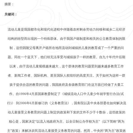
摘要：
关键词：
流动儿童是我国都市化和现代化进程中伴随着农村剩余劳动力转移和城乡二元经济
结构的转型而出现的一个特殊群体。由于我国户籍制度和相关的公立教育体制的限
制，这些因随父母离开户籍所在地而流动到城镇的儿童的教育成了一个严重的问
题。同在一个蓝天下，他们却无法享受与城镇孩子一样的教育。自九十年代中后期
以来，由于流动儿童规模越来越大，这个群体的教育问题受到越来越多教育工作
者、新闻工作者、国际机构、甚至国际人权组织的高度关注。关于如何为这样一群
孩子提供合适的教育的问题，我国政府及各级教育部门在这方面已经做了大量工
作。自
1996
年
4
月原国家教委制定了《城镇流动人口中儿童少年就学暂行办法
(
试
行
)
》
到
2006
年
6
月新修订的《义务教育法》，国务院以及中央各部委在如何解决流
动儿童接受义务教育的问题上制定的政策和下发的文件不少于十数份，这些政策的
核心是，国家决定
“以流入地政府为主、以全日制公办学校为主”（以下简称“两为
主”政策）来解决农民流动儿童接受义务教育的问题。然而，中央的“两为主”政策效