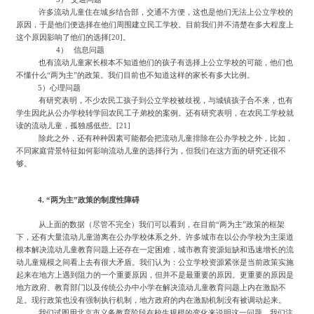
许多流动儿童住在城乡结合部，交通不方便，这也是他们无法上公立学校的
原因，于是他们便选择在他们周围建立民工学校。目前我们并不清楚在多大程度上
这个原因影响了他们的选择
[20]
。
4
）
信息问题
也有流动儿童家长根本不知道他们的孩子有选择上公立学校的可能，他们也
不懂什么
“两为主”的政策。我们目前也不知道这样的家长有多大比例。
5）心理问题
有研究表明，不少农民工孩子到公立学校被歧视，与城镇孩子合不来，也有
学生因此从公办学校转学回农民工子弟校的案例。还有研究表明，在农民工学校就
读的流动儿童，孤独感低些。
[21]
除此之外，还有种种因素可能都会把流动儿童排除在公办学校之外，比如，
不同家庭背景特征如何影响流动儿童的选择行为，但我们在这方面的研究还很不
够。
4.
“两为主”政策的制度性障碍
从上面的数据（尽管不完全）我们可以看到，在目前
“两为主”政策的框架
下，还有大量流动儿童游离在公办学校体系之外。许多城市在以公办学校为主渠道
根本解决流动儿童教育问题上还存在一定困难，城市教育资源短缺和迅速增长的流
动儿童规模之间看上去有很大矛盾。我们认为：公立学校资源紧张是当前政策实施
起来在地方上遇到阻力的一个重要原因，但并不是最重要的原因。更重要的原因是
地方政府、教育部门以及传统公办中小学在解决流动儿童教育问题上内在激励不
足。现行政策也没有强制执行机制，地方政府的内在激励机制没有被调动起来。
我们试图用北京市义务教育阶段在校生规模的变化来说明这一问题。我们注