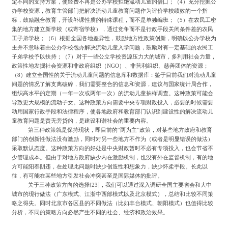
定不同的支持方案，使经费不再是公办学校拒绝流动儿童的借口；（
4
）充分挖掘公
办学校资源，教育主管部门把解决流动儿童教育问题作为评价学校绩效的一个指
标，鼓励融合教育，开设补课性质的特殊课程，而不是单独编班；（
5
）在农民工密
集的地方建立新学校（或寄宿学校），通过竞争而不是行政手段关闭条件差的农民
工子弟学校；（
6
）根据全国各地差异性，鼓励地方性政策创新，明确以公办学校为
主并不意味着由公办学校包办解决流动儿童入学问题，鼓励对有一定基础的农民工
子弟学校予以扶持；（
7
）对于一些公立学校资源压力大的城市，多利用社会力量，
政策性地发掘社会资源和非政府组织（
NGO
）、非营利组织、慈善团体的资源；
（
8
）建立全国性的关于流动儿童问题的信息库和数据库：鉴于目前我们对流动儿童
问题的情况了解支离破碎，我们需要整合的信息和资源，建议与国家统计局合作，
组织高水平的定期（一年一次或两年一次）的流动儿童抽样调查。这种政策可能会
导致更大规模的流动子女。这种政策方向需要中央专项财政投入，必要的时候需要
动用国家行政手段和法律程序，使各地政府和教育部门认识到建设性的解决流动儿
童教育问题是责无旁贷的，是建设和谐社会的重要内容。
第三种政策就是保持现状，即目前的
“两为主”政策，对某些地方政府和教育
部门的创新性做法没有激励，同时对另一些地方不作为（或者是明显错误的做法）
采取默认态度。这种政策方向的好处是中央财政暂时不必有专项投入，也会节省不
少管理成本。但由于对地方政府缺少内在激励机制，也没有外在监督机制，有的地
方可能阳奉阴违，在处理此问题时缺少创造性和想象力，缺少怀柔手段。长此以
往，有可能在某些地方引发社会冲突甚至是国际媒体的批评。
关于三种政策方向的选择
[23]
，我们可以通过深入调研全国主要省会和大中
城市的现行做法（广东模式、江浙中西部模式以及北京模式），总结和比较不同策
略之得失。同时北京市各区县的不同做法（比如丰台模式、朝阳模式）也值得比较
分析，不同的策略方向必然产生不同的社会、经济和政治效果。