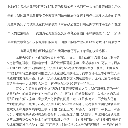
果如何？各地方政府对“两为主”政策的反映如何？他们有什么样的政策创新？总体
来看，我国流动儿童接受义务教育的问题被解决得如何？有多少或多大比例的流动
儿童享受到了与城镇儿童同等的教育？有多少还在全日制公办学校体系之外？在这
个大的政策框架下，我国流动儿童接受义务教育还面临什么样的挑战？此外，流动
儿童接受教育也不仅仅是中国的问题，国际上的哪些做法和经验对我国有所启示？
有哪些是我们可以借鉴的？我国政府还可以有怎样的政策选择？
本报告试图对上述问题作些初步回答。首先，我们勾画了我国流动儿童接受
义务教育的现状。据粗略估计，现阶段我国适龄流动儿童规模在
1200
万以上，而其
中
120
万以上处于失辍学状态；流动儿童分布有极大的地区差别，北京、上海以及
广东的深圳等主要城市可能是流动儿童最密集的地区，而中西部地区中小城市流动
儿童相对要稀疏一些。此外，流动儿童正在以惊人的速度增长。流动儿童与义务教
育阶段在校生之比例引人注目，有些地方达到
1/3
甚至一半以上。
其次，在简要回顾了中央
“两为主”政策演变形成之后，我们对该政策的一些
效果和产生的问题进行了初步的评价。在“两为主”的政策框架下，各地方政府和教
育部门都在解决流动儿童接受义务教育的问题上做出了许多努力，不少地方还有一
些创新的举措。然而，在不少流动儿童分布密集的城市，还有相当比例的流动儿童
在农民工举办的简易学校上学（比如北京近三成，
10
余万；深圳有一半以上，
20
余
万）。根据有关研究和调查报告分析，我们综述了如此大规模、高比例的流动儿童
之所以没有到公立学校上学的可能原因，包括：（
1
）费用问题：借读费和学费使流
动儿童家庭难以承受；（
2
）程序问题：到公立学校上学的程序繁琐，一些证件难以