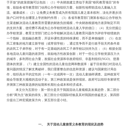
于开放”的政策措施可以包括：（
1
）中央财政建立类似于美国
“移民教育项目”的专
项，鼓励各省市教育部门动用公办学校组织力量、创新性地帮助流动儿童融入主
流、健康成长；（
2
）让免费义务教育成为所有我国儿童之基本权利，淡化并逐步消
除户口对学生在哪里上学的制约作用；（
3
）各省市教育部门测算各地以公办学校为
主渠道解决流动儿童教育所需要的财政负担规模，中央财政根据地方差异制定不同
的支持方案，使经费不再成为公办学校拒绝流动儿童入学的借口；（
4
）充分挖掘公
办学校资源，教育主管部门把公办学校解决流动儿童教育问题作为评价学校绩效的
一个指标，鼓励融合教育，开设补课性质的特殊课程，而不是单独编班；（
5
）在农
民工密集的地方建立新学校（或寄宿学校），通过竞争而不是行政手段关闭条件差
的农民工子弟学校，对于有一定基础的农民工子弟学校以扶持为主；（
6
）根据全国
各地流动儿童问题的差异性，鼓励地方性政策创新；对于一些公立学校资源压力大
的城市，多利用社会力量，发掘社会资源和非政府组织、非盈利组织
(NGO)
、慈善
团体的资源，（
7
）建立全国性的流动儿童信息网和数据库：鉴于目前我们对流动儿
童问题的情况了解支离破碎，我们需要整合的信息和资源；建议与国家统计局合
作，组织高水平的定性的（一年一次或两年一次）流动儿童抽样调查。这种政策可
能会导致更大规模的流动子女。第三种政策就是保持现状。政府可以组织专家研究
并测算三种政策选择的短期和长期社会成本和经济成本。
本文分为五部分：第一部分是关于我国流动儿童规模及发展趋势，第二部分
分析
“两为主”政策的得失，第三部分介绍国际经验及其对我国的借鉴意义，第四部
分提出三种宏观政策方向，第五部分是小结。
一、
关于流动儿童接受义务教育的现状及趋势