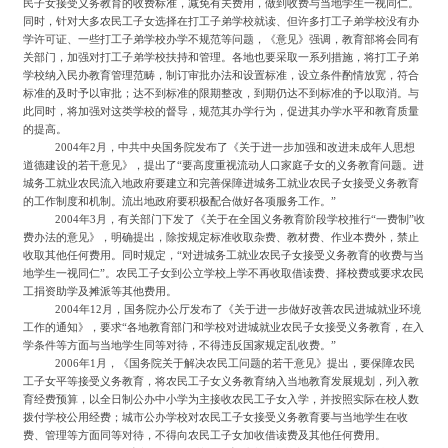
民子女接受义务教育的收费标准，减免有关费用，做到收费与当地学生一视同仁。
同时，针对大多农民工子女选择在打工子弟学校就读、但许多打工子弟学校没有办
学许可证、一些打工子弟学校办学不规范等问题，《意见》强调，教育部将会同有
关部门，加强对打工子弟学校扶持和管理。各地也要采取一系列措施，将打工子弟
学校纳入民办教育管理范畴，制订审批办法和设置标准，设立条件酌情放宽，符合
标准的及时予以审批；达不到标准的限期整改，到期仍达不到标准的予以取消。与
此同时，将加强对这类学校的督导，规范其办学行为，促进其办学水平和教育质量
的提高。
2004
年
2
月，中共中央国务院发布了《关于进一步加强和改进未成年人思想
道德建设的若干意见》，提出了
“要高度重视流动人口家庭子女的义务教育问题。进
城务工就业农民流入地政府要建立和完善保障进城务工就业农民子女接受义务教育
的工作制度和机制。流出地政府要积极配合做好各项服务工作。”
2004
年
3
月，有关部门下发了《关于在全国义务教育阶段学校推行
“一费制”收
费办法的意见》，明确提出，除按规定标准收取杂费、教材费、作业本费外，禁止
收取其他任何费用。同时规定，“对进城务工就业农民子女接受义务教育的收费与当
地学生一视同仁”。农民工子女到公立学校上学不再收取借读费、择校费或要求农民
工捐资助学及摊派等其他费用。
2004
年
12
月，国务院办公厅发布了《关于进一步做好改善农民进城就业环境
工作的通知》，要求
“各地教育部门和学校对进城就业农民子女接受义务教育，在入
学条件等方面与当地学生同等对待，不得违反国家规定乱收费。”
2006
年
1
月，《国务院关于解决农民工问题的若干意见》提出，要保障农民
工子女平等接受义务教育，将农民工子女义务教育纳入当地教育发展规划，列入教
育经费预算，以全日制公办中小学为主接收农民工子女入学，并按照实际在校人数
拨付学校公用经费；城市公办学校对农民工子女接受义务教育要与当地学生在收
费、管理等方面同等对待，不得向农民工子女加收借读费及其他任何费用。