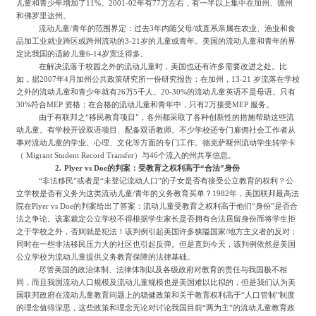
儿童和青少年增加了11%。2001-02年有77万左右，有一半以上集中在加州、德州
和佛罗里达州。
流动儿童
/青年的范围界定：过去3年内随父母/或直系亲属在农业、渔业和食
品加工业就业跨区或跨州流动的3-21岁的儿童或青年。美国的流动儿童和青年的界
定比我国的适龄儿童6-14岁宽泛得多。
在解决流落于校园之外的流动儿童时，美国也还有许多需要改进之处。比
如，据
2007年4月加州公共政策研究所一份研究报告：在加州，13-21 岁流落在学校
之外的流动儿童和青少年就有26万5千人。20-30%的流动儿童英语不是母语。只有
30%符合MEP 资格；在合格的流动儿童和青年中，只有2万接受MEP 服务。
由于有联邦之
“移民教育项目”，各州都采取了各种创新性的措施帮助这些流
动儿童。有学校开设双语项目、配备双语教师。不少学校还专门雇佣社会工作者从
事对流动儿童的学业、心理、文化等方面的专门工作。德克萨斯州流动学生转学卡
（ Migrant Student Record Transfer）与46个流入的州共享信息。
2.
Plyer vs Doe
的判案：受教育之权利高于
“合法”身份
“非法移民”或者是“未登记流动人口”的子女是否有接受公立教育的权利？公
立学校是否有义务为这类流动儿童/青年的义务教育买单？1982年，美国联邦最高法
院在Plyer vs Doe的判案给出了答案：流动儿童受教育之权利高于他们“身份”是否合
法之争论。该案裁定公立学校不得根据学生家长是否拥有合法居留身份而将学生拒
之于学校之外，否则就是犯法！该判例引起美国许多狭隘国家/地方主义者的反对；
同时在一些非法移民压力大的社区也引起反弹。但是直到今天，该判例依然是美国
公立学校为流动儿童提供义务教育保障的法律基础。
尽管美国的政治体制、法律体制以及各级政府对教育的责任与我国极不相
同，而且我国流动人口规模及流动儿童规模也是美国难以比拟的，但是我们认为美
国联邦政府在流动儿童教育问题上的稳健政策和关于教育权利高于
“人口管制”制度
的理念值得深思，这些政策和理念无论对讨论我国目前“两为主”的流动儿童教育政