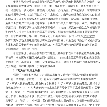
根据各地对处理流动儿童和对民工子弟学校问题的指导思想和具体做法，我
们将各地策略大体分为三类
[
⑨
]
：第一类：以疏为主，鼓励民办、公办并举；第二
类：堵疏结合、多元模式；第三类以堵为主、公办为主。广东的深圳、东莞等城市
的做法属于第一类（我们可以简称为
广东模式
）。由于这些城市往往流动人口超过
本地人口，现有公办学校不可能解决流动儿童上学问题，所以地方政府通过批地、
解决民办教师户口等多种优惠政策，积极鼓励外来人口自行办学。武汉、成都等属
于第二类（我们可以称之为
江浙中西部模式
）：比如，武汉在一些公立学校辐射不
到的地方，扶持一些条件好的民工子弟学校，到
2003
年就基本消除了无证简易学
校。北京的做法属于第三类，先期无为，后期强控
[
⑩
]
（我们称之为
北京模式
）。
政府早期对流动儿童教育问题没有系统的战略目标，试图通过
“两减少”（减少流动
儿童和农民工子弟学校）的策略来解决。对民工子弟学校的管理没有稳健的政策，
先期是默许，后来强行关闭。
拿北京来说，各区县教育部门对流动儿童教育和农民工学校的政策做法也极
不相同。丰台区和朝阳区就代表两个极端
[11]
：前者对农民工子弟学校的态度是强
硬和保守的，其政策是一刀切，全面取缔农民工子弟学校；后者对流动儿童的做法
是开放的、富有建设性的，其政策积极稳健。
3.
“两为主”政策之效果
“两为主”政策和各地的努力措施效果如何？通过对下面几个问题的研究我们
可以有一些答案。那就是：（
1
）有多大比例的流动儿童学生在公办学校就学？
（
2
）有多大比例的流动儿童在民办学校就学？（
3
）有多大比例的流动儿童根本没
有机会上学？（
4
）有多大比例的流动儿童真正享受到平等的高质量的教育？
关于
第（
1
）和第（
2
）个问题我们能找到一些公开的数据，但这些数据有些是
2-3
年前
的，所以，我们必须承认，我们对于最近一两年尤其是去年以来的情况所知不多。
关于第（
3
）和第（
4
）个问题，我们更无法给出定量的回答，但根据一些随访我们
可以做一些定性的推测。如果现行的
“两为主”政策不能确保每个农民工子女有接受