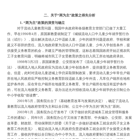
二、关于
“两为主”政策之得失分析
1.
“两为主”政策的演变与确立
对于流动儿童教育问题，我国中央政府和各级教育主管部门已做了大量工
作。早
在
1996
年
4
月，原国家教委就制定了《城镇流动人口中儿童少年就学暂行办
法（试行）》，提出解决流动人口中适龄儿童、少年的就学问题是政府、学校和家
庭义不容辞的责任。流入地政府要为流动人口中适龄儿童、少年入学创造条件，提
供接受义务教育的机会，并建立严格的管理制度。这标志着我国政府开始正视农民
工子女教育问题，明确将城市民工子女受教育的责任归入民工所在地政府承担。
1998
年
3
月
2
日，原国家教委、公安部发布了《流动儿童少年就学暂行办
法》，强调流入地人民政府应为流动儿童少年创造条件，提供接受义务教育的机
会。但是，此时对流动儿童进城上学仍采取限制政策，要求流动儿童少年常住户籍
所在地人民政府应严格控制义务教育阶段适龄儿童少年外流，凡常住户籍所在地有
监护条件的，应在常住户籍所在地接受义务教育。常住户籍所在地没有监护条件
的，可在流入地接受义务教育。该办法还允许招收流动儿童少年就学的全日制公办
中小学收取
“借读费”。
2001
年
5
月，国务院出台了《基础教育改革与发展的决定》，确定了流动儿
童教育以流入地政府管理为主和以全日制、公立中小学为主的
“两为主”原则。
2003
年
1
月，国务院办公厅发布了《关于做好农民进城务工就业管理和服务
工作的通知》。同年
9
月，国务院办公厅又转发了教育部、中央编办、公安部、发展
改革委、财政部、劳动保障部六部委《关于进一步做好进城务工就业农民子女义务
教育工作的意见》，规定由流入地人民政府负责进城务工就业农民子女接受义务教
育工作，接收的学校以全日制公办中小学为主。流入地政府要制订进城务工就业农