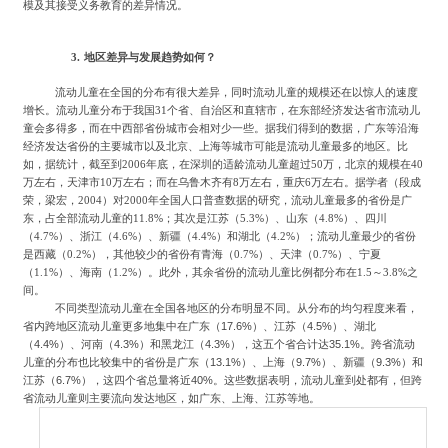
模及其接受义务教育的差异情况。
3.
地区差异与发展趋势如何？
流动儿童在全国的分布有很大差异，同时流动儿童的规模还在以惊人的速度
增长。流动儿童分布于我国
31个省、自治区和直辖市，在东部经济发达省市流动儿
童会多得多，而在中西部省份城市会相对少一些。据我们得到的数据，广东等沿海
经济发达省份的主要城市以及北京、上海等城市可能是流动儿童最多的地区。比
如，据统计，截至到
2006
年底，在深圳的适龄流动儿童超过
50
万，北京的规模在
40
万左右，天津市
10
万左右；而在乌鲁木齐有
8
万左右，重庆
6
万左右。据学者（段成
荣，梁宏，
2004
）对
2000
年全国人口普查数据的研究，流动儿童最多的省份是广
东，占全部流动儿童的
11.8%；其次是江苏（5.3%）、山东（4.8%）、四川
（4.7%）、浙江（4.6%）、新疆（4.4%）和湖北（4.2%）；流动儿童最少的省份
是西藏（0.2%），其他较少的省份有青海（0.7%）、天津（0.7%）、宁夏
（1.1%）、海南（1.2%）。此外，其余省份的流动儿童比例都分布在1.5～3.8%之
间。
不同类型流动儿童在全国各地区的分布明显不同。从分布的均匀程度来看，
省内跨地区流动儿童更多地集中在广东（
17.6%
）、江苏（
4.5%
）、湖北
（
4.4%
）、河南（
4.3%
）和黑龙江（
4.3%
），这五个省合计达
35.1%
。跨省流动
儿童的分布也比较集中的省份是广东（
13.1%
）、上海（
9.7%
）、新疆（
9.3%
）和
江苏（
6.7%
），这四个省总量将近
40%
。这些数据表明，流动儿童到处都有，但跨
省流动儿童则主要流向发达地区，如广东、上海、江苏等地。