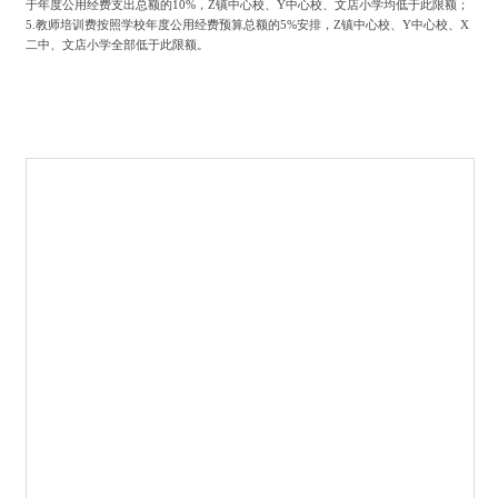
于年度公用经费支出总额的10%，Z镇中心校、Y中心校、文店小学均低于此限额；
5.教师培训费按照学校年度公用经费预算总额的5%安排，Z镇中心校、Y中心校、X
二中、文店小学全部低于此限额。