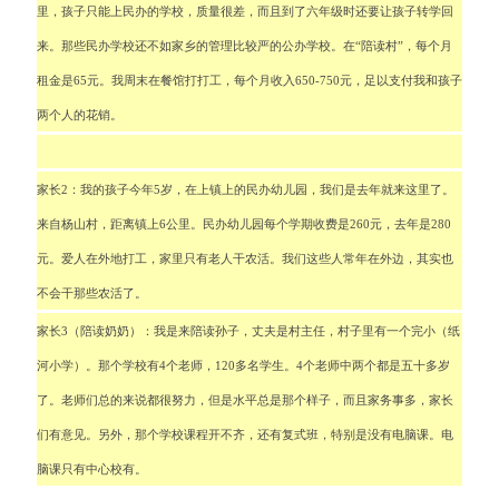
里，孩子只能上民办的学校，质量很差，而且到了六年级时还要让孩子转学回
来。那些民办学校还不如家乡的管理比较严的公办学校。在
“
陪读村
”
，每个月
租金是
65
元。我周末在餐馆打打工，每个月收入
650-750
元，足以支付我和孩子
两个人的花销。
家长
2
：我的孩子今年
5
岁，在上镇上的民办幼儿园，我们是去年就来这里了。
来自杨山村，距离镇上
6
公里。民办幼儿园每个学期收费是
260
元，去年是
280
元。爱人在外地打工，家里只有老人干农活。我们这些人常年在外边，其实也
不会干那些农活了。
家长
3
（陪读奶奶）：我是来陪读孙子，丈夫是村主任，村子里有一个完小（纸
河小学）。那个学校有
4
个老师，
120
多名学生。
4
个老师中两个都是五十多岁
了。老师们总的来说都很努力，但是水平总是那个样子，而且家务事多，家长
们有意见。另外，那个学校课程开不齐，还有复式班，特别是没有电脑课。电
脑课只有中心校有。