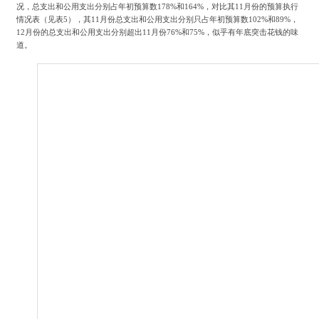
况，总支出和公用支出分别占年初预算数178%和164%，对比其11月份的预算执行
情况表（见表5），其11月份总支出和公用支出分别只占年初预算数102%和89%，
12月份的总支出和公用支出分别超出11月份76%和75%，似乎有年底突击花钱的味
道。