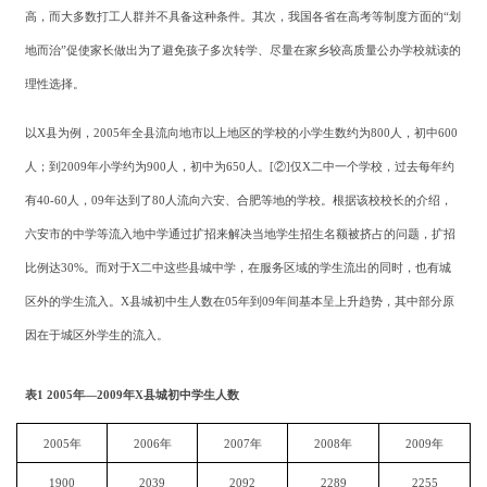
高，而大多数打工人群并不具备这种条件。其次，我国各省在高考等制度方面的
“划
地而治”促使家长做出为了避免孩子多次转学、尽量在家乡较高质量公办学校就读的
理性选择。
以
X
县为例，
2005
年全县流向地市以上地区的学校的小学生数约为
800
人，初中
600
人；到
2009
年小学约为
900
人，初中为
650
人。
[②]
仅
X
二中一个学校，过去每年约
有
40-60
人，
09
年达到了
80
人流向六安、合肥等地的学校。根据该校校长的介绍，
六安市的中学等流入地中学通过扩招来解决当地学生招生名额被挤占的问题，扩招
比例达
30%
。而对于
X
二中这些县城中学，在服务区域的学生流出的同时，也有城
区外的学生流入。
X
县城初中生人数在
05
年到
09
年间基本呈上升趋势，其中部分原
因在于城区外学生的流入。
表
1 2005年—2009年X县城初中学生人数
2005年
2006年
2007年
2008年
2009年
1900
2039
2092
2289
2255