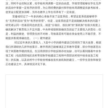
况，同时不会控制太紧，给学校布局调整一定的自由度。学籍管理能够在学生无序
的流动中掌握一定有序的管理，为公用经费的拨付和学校布局调整提供参考标准，
使资金分配更加清晰，另外在教学上学生培养有了一定依据。
安徽省经过了一年多的精心准备开发了这套系统，希望这套系统能够将学
生
“无序的流动”变为“有序的管理”。但是，这套系统是不是就能解决根本的问题？
研究者认同一些基层同志的意见，就是“分项目、按比例”的“新机制”在很大程度上
确实解决了教育投入不足问题，中央和省级财政确实负担起了主要投入的责任；但
是，利益的驱使、管理责任的不对称，导致基层有可能在资金使用上不能尽责、不
能提供客观准确信息。
（一）硬件建设
经过近年来的大量投入，
X县中小学的硬件建设已经得到了很大改善，根据
我们所调研的几所学校显示，教学用房已能够满足正常教学需要，部分学校甚至出
现了闲置教学楼的情况。生活用房部分学校反映存在短缺，但可以看到随着中央专
项工程（包括西部地区农村寄宿制学校建设工程和中西部农村初中校舍改造工程
等）的实施，以及农村中小学校舍维修改造长效机制的建立，一些学生宿舍和食堂
正在建设之中。具体情况详见下表。