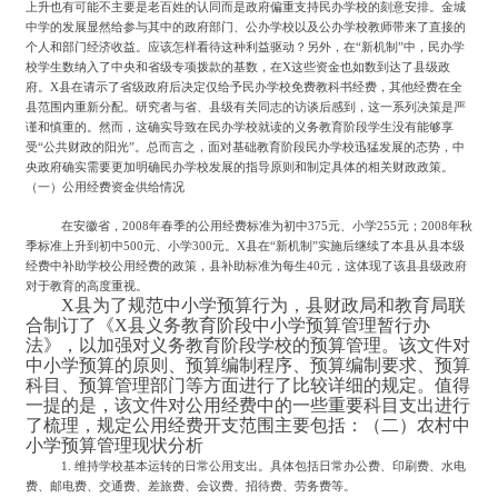
上升也有可能不主要是老百姓的认同而是政府偏重支持民办学校的刻意安排。金城
中学的发展显然给参与其中的政府部门、公办学校以及公办学校教师带来了直接的
个人和部门经济收益。应该怎样看待这种利益驱动？另外，在“新机制”中，民办学
校学生数纳入了中央和省级专项拨款的基数，在X这些资金也如数到达了县级政
府。X县在请示了省级政府后决定仅给予民办学校免费教科书经费，其他经费在全
县范围内重新分配。研究者与省、县级有关同志的访谈后感到，这一系列决策是严
谨和慎重的。然而，这确实导致在民办学校就读的义务教育阶段学生没有能够享
受“公共财政的阳光”。总而言之，面对基础教育阶段民办学校迅猛发展的态势，中
央政府确实需要更加明确民办学校发展的指导原则和制定具体的相关财政政策。
（一）公用经费资金供给情况
在安徽省，
2008年春季的公用经费标准为初中375元、小学255元；2008年秋
季标准上升到初中500元、小学300元。X县在“新机制”实施后继续了本县从县本级
经费中补助学校公用经费的政策，县补助标准为每生40元，这体现了该县县级政府
对于教育的高度重视。
X县为了规范中小学预算行为，县财政局和教育局联
合制订了《X县义务教育阶段中小学预算管理暂行办
法》，以加强对义务教育阶段学校的预算管理。该文件对
中小学预算的原则、预算编制程序、预算编制要求、预算
科目、预算管理部门等方面进行了比较详细的规定。值得
一提的是，该文件对公用经费中的一些重要科目支出进行
了梳理，规定公用经费开支范围主要包括：
（二）农村中
小学预算管理现状分析
1. 维持学校基本运转的日常公用支出。具体包括日常办公费、印刷费、水电
费、邮电费、交通费、差旅费、会议费、招待费、劳务费等。