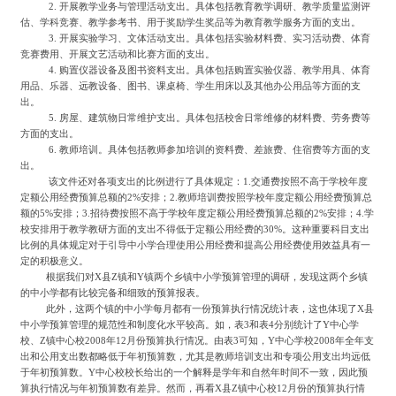
2. 开展教学业务与管理活动支出。具体包括教育教学调研、教学质量监测评
估、学科竞赛、教学参考书、用于奖励学生奖品等为教育教学服务方面的支出。
3. 开展实验学习、文体活动支出。具体包括实验材料费、实习活动费、体育
竞赛费用、开展文艺活动和比赛方面的支出。
4. 购置仪器设备及图书资料支出。具体包括购置实验仪器、教学用具、体育
用品、乐器、远教设备、图书、课桌椅、学生用床以及其他办公用品等方面的支
出。
5. 房屋、建筑物日常维护支出。具体包括校舍日常维修的材料费、劳务费等
方面的支出。
6. 教师培训。具体包括教师参加培训的资料费、差旅费、住宿费等方面的支
出。
该文件还对各项支出的比例进行了具体规定：
1.交通费按照不高于学校年度
定额公用经费预算总额的2%安排；2.教师培训费按照学校年度定额公用经费预算总
额的5%安排；3.招待费按照不高于学校年度定额公用经费预算总额的2%安排；4.学
校安排用于教学教研方面的支出不得低于定额公用经费的30%。这种重要科目支出
比例的具体规定对于引导中小学合理使用公用经费和提高公用经费使用效益具有一
定的积极意义。
根据我们对
X县Z镇和Y镇两个乡镇中小学预算管理的调研，发现这两个乡镇
的中小学都有比较完备和细致的预算报表。
此外，这两个镇的中小学每月都有一份预算执行情况统计表，这也体现了
X县
中小学预算管理的规范性和制度化水平较高。如，表3和表4分别统计了Y中心学
校、Z镇中心校2008年12月份预算执行情况。由表3可知，Y中心学校2008年全年支
出和公用支出数都略低于年初预算数，尤其是教师培训支出和专项公用支出均远低
于年初预算数。Y中心校校长给出的一个解释是学年和自然年时间不一致，因此预
算执行情况与年初预算数有差异。然而，再看X县Z镇中心校12月份的预算执行情