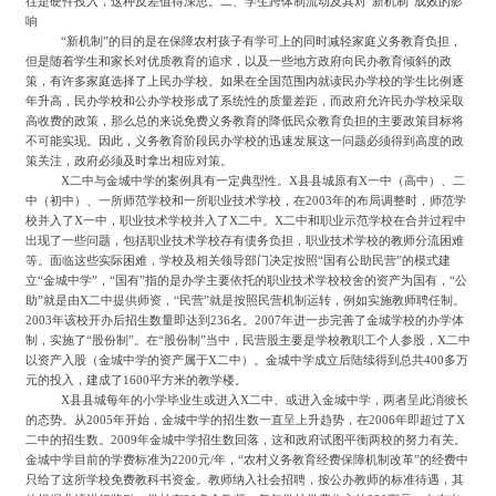
往是硬件投入，这种反差值得深思。
二、学生跨体制流动及其对
“新机制”成效的影
响
“新机制”的目的是在保障农村孩子有学可上的同时减轻家庭义务教育负担，
但是随着学生和家长对优质教育的追求，以及一些地方政府向民办教育倾斜的政
策，有许多家庭选择了上民办学校。如果在全国范围内就读民办学校的学生比例逐
年升高，民办学校和公办学校形成了系统性的质量差距，而政府允许民办学校采取
高收费的政策，那么总的来说免费义务教育的降低民众教育负担的主要政策目标将
不可能实现。因此，义务教育阶段民办学校的迅速发展这一问题必须得到高度的政
策关注，政府必须及时拿出相应对策。
X二中与金城中学的案例具有一定典型性。X县县城原有X一中（高中）、二
中（初中）、一所师范学校和一所职业技术学校，在2003年的布局调整时，师范学
校并入了X一中，职业技术学校并入了X二中。X二中和职业示范学校在合并过程中
出现了一些问题，包括职业技术学校存有债务负担，职业技术学校的教师分流困难
等。面临这些实际困难，学校及相关领导部门决定按照“国有公助民营”的模式建
立“金城中学”，“国有”指的是办学主要依托的职业技术学校校舍的资产为国有，“公
助”就是由X二中提供师资，“民营”就是按照民营机制运转，例如实施教师聘任制。
2003年该校开办后招生数量即达到236名。2007年进一步完善了金城学校的办学体
制，实施了“股份制”。在“股份制”当中，民营股主要是学校教职工个人参股，X二中
以资产入股（金城中学的资产属于X二中）。金城中学成立后陆续得到总共400多万
元的投入，建成了1600平方米的教学楼。
X县县城每年的小学毕业生或进入X二中、或进入金城中学，两者呈此消彼长
的态势。从2005年开始，金城中学的招生数一直呈上升趋势，在2006年即超过了X
二中的招生数。2009年金城中学招生数回落，这和政府试图平衡两校的努力有关。
金城中学目前的学费标准为2200元/年，“农村义务教育经费保障机制改革”的经费中
只给了这所学校免费教科书资金。教师纳入社会招聘，按公办教师的标准待遇，其