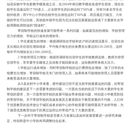
仙花实验中学在新教学楼落成之后，在
2004年将旧教学楼改造成学生宿舍，现在住
校学生迅速达到了700多人，占全部学生的比例达到了60%多，另有30多名学生在
校外租房；而Y中心小学的住校学生比例也达到了60%多，而且规定只能五、六年
级的学生可以住校，其他低年级学生因为无法住校且家庭较远形成了大量家长在学
校周围租房陪读的“陪读村”。
寄宿制学校的快速发展可能带来一系列问题：如家庭负担的增加、学校管理
压力的增加、学校运行成本的增加等。
1.学生家庭负担增加：根据调研组在学校和农户的访谈情况显示，住宿生的
支出相比非住宿生增加很多，平均每月每生的伙食费支出要达到150-200元，这样
每年平均增加支出1500-2000元。
2.学校管理压力增加：根据所调研有住宿学生的学校教师反映，教师为管理
住宿学生，常常要学生睡觉之后深夜才能回家休息，这给教师带来很大压力。
3.学校运行成本增加：同时寄宿制学校的运行费用也在增加，除了日常的水
电费支出增加，寄宿制学校无专门的管理人员，如果将来可能增加管理人员需要带
来教育成本的大量增加。
从
X县农村中小学来看，硬件建设已经不是当前学校最紧迫的问题，但寄宿
制学校的建设是下一步需要考虑的问题。一方面在当前的状况下仍有大量的学生有
寄宿的需求，另一方面寄宿学校的发展可能会带来很多问题，特别是小学教育阶段
的寄宿学校。关于寄宿学校的迅速发展其主要原因在于教育质量的不均衡，人们对
于优质教育的追求使位于城区或者乡镇中心的学校质量可能明显高于农村学校，为
了接受优质教育但由于距离过远所以对寄宿产生了大量的需求。
下一步对于寄宿制学校是否要大力发展以及如何发展需要进一步研究来确
定，特别和是中小学的布局调整结合起来。