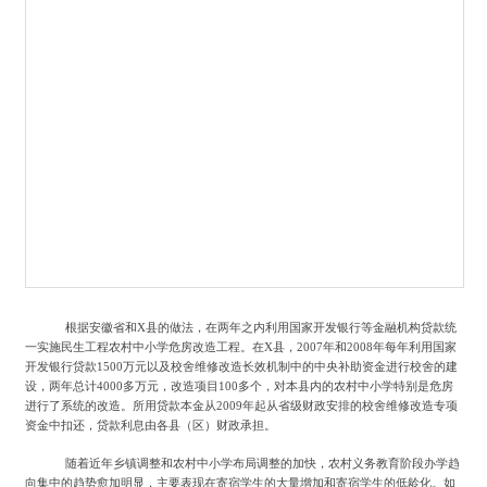
根据安徽省和
X县的做法，在两年之内利用国家开发银行等金融机构贷款统
一实施民生工程农村中小学危房改造工程。在X县，2007年和2008年每年利用国家
开发银行贷款1500万元以及校舍维修改造长效机制中的中央补助资金进行校舍的建
设，两年总计4000多万元，改造项目100多个，对本县内的农村中小学特别是危房
进行了系统的改造。所用贷款本金从2009年起从省级财政安排的校舍维修改造专项
资金中扣还，贷款利息由各县（区）财政承担。
随着近年乡镇调整和农村中小学布局调整的加快，农村义务教育阶段办学趋
向集中的趋势愈加明显，主要表现在寄宿学生的大量增加和寄宿学生的低龄化。如