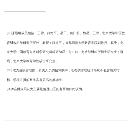
①
课题组成员包括：王蓉、薛海平、易千、何广前、魏易。王蓉，北京大学中国教
[
]
育财政科学研究所所长、教授；薛海平，首都师范大学教育学院副教授；易千，北
京大学中国教育财政科学研究所科研助理；何广前，财政部财科所博士研究生；魏
易，北京大学教育学院硕士研究生。
②
此为县级管理部门有关人员的估算数字，现有的管理统计系统不包含相关指
[
]
标。学校汇报的数字具有更高的准确性。
③
县财政局认为主要是偏远山区的老百姓如此认为。
[
]
X