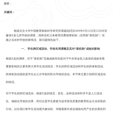
摘要：
关键词：
根据北京大学中国教育财政科学研究所课题组
[①]
2009年9月22日至25日对安
徽省X县七所学校的调查，现将农村义务教育经费保障机制（后简称“新机制”）实
施之后农村学校的新情况、新问题报告如下。
一、
学生跨区域流动、学校布局调整及其对
“新机制”成效的影响
根据
X
县的调研，对于
“新机制”实施成效特别是对于中央资金投入政策的成效有着
重要影响的主要有两大类学生流动情况：学生的跨区域流动和学生的跨体制流动。
跨体制流动指的是学生从公办学校到民办学校的流动。本节将主要介绍跨区域流动
的情况。
对于学生的跨区域流动，根据
X
县的情况，首先，这种流动有时并不是人口流动
化、城镇化导致的后果，而往往是学生家庭为追求更高质量的教育机会主动采取的
行动。以往我们将学生流动视为被动的、伴随着家长就业城镇化而产生的后果的判