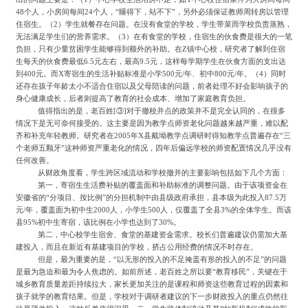
48个人，小房间每间24个人，“睡得下，站不下”，另外必须保证教师周转房以管理
住宿生。（2）学生就餐存在问题。在没有食堂的学校，学生带菜而学校负责蒸熟，
无法满足学生们的营养需求。（3）在有食堂的学校，住宿生的伙食费是很大的一笔
负担，只有少量贫困学生能够得到额外的补助。在Z镇中心校，研究者了解到住宿
生每天的伙食费最低6.5元左右，最高9.5元，这样每学期学生在伙食方面的支出达
到400元。而X寄宿生的生活补贴标准是小学500元/年、初中800元/年。（4）同时
还存在孩子年龄太小不适合住宿以及父母陪读的问题，前者处理不好会影响孩子的
身心健康成长，后者则提高了教育的社会成本、增加了家庭教育负担。
值得指出的是，老百姓
[③]
对于撤校并点的政策并不是完全认同的，在很多
情况下是无可奈何接受的。这主要是因为教学点师资老化问题越来越严重，难以配
齐和补充年轻教师。研究者在
2005年X县戴坳教学点调研时得知教学点普遍存在“三
个老师五颗牙”这种师资严重老化的情况，四年后偏远学校的师资配置情况几乎没有
任何改善。
从财政角度看，学生跨区域流动和学校撤并的主要影响包括如下几个方面：
第一，寄宿生生活费补贴的覆盖面和补助标准的调整问题。由于该项资金在
安徽省的
“分项目、按比例”的分担机制中由县级政府承担，县本级为此投入87.5万
元/年，覆盖面为初中生2000人，小学生500人，仅覆盖了全县3%的全体学生。而该
县95%初中生寄宿，该比例在小学也达到了30%。
第二，中心校学生宿舍、食堂的基建资金需求。校长们普遍建议仍需加大基
建投入，而且在新近有基建项目的学校，挤占公用经费的情况不时存在。
但是，最为重要的是，
“以无形的投入的不足掩盖有形的投入的不足”的问题
是最为急迫和最为令人焦虑的。如前所述，老百姓之所以要“教育移民”，关键在于
城乡教育质量差距持续拉大，家长更加关注的是课程和师资这些教育过程的因素和
孩子就学的教育结果。但是，学校对于调研者建议的下一步财政投入的重点仍然往