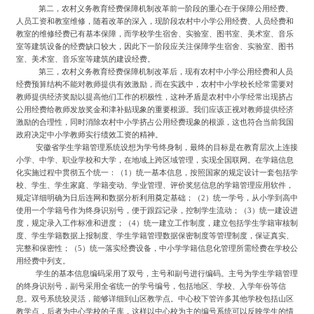
第二，农村义务教育经费保障机制改革前一阶段的重心在于保障公用经费、
人员工资和教室维修，随着改革的深入，现阶段农村中小学公用经费、人员经费和
教室的维修经费已有基本保障，而学校学生宿舍、实验室、图书室、美术室、音乐
室等建筑设备的经费缺口较大，因此下一阶段应关注保障学生宿舍、实验室、图书
室、美术室、音乐室等建筑的建设经费。
第三，农村义务教育经费保障机制改革后，现有农村中小学公用经费和人员
经费预算结构不能对教师提供有效激励，而在实践中，农村中小学校长经常需要对
教师提供经济奖励以提高他们工作的积极性，这种矛盾是农村中小学经常出现挤占
公用经费给教师发放奖金和津补贴现象的重要根源。我们应该正视对教师提供经济
激励的合理性，同时消除农村中小学挤占公用经费现象的根源，这也符合当前我国
政府决定中小学教师实行绩效工资的精神。
安徽省学生学籍管理系统设想为学号终身制，最终的目标是在教育层次上连接
小学、中学、职业学校和大学，在地域上跨区域管理，实现全国联网。在学籍信息
化实施过程中贯彻五个统一：（
1）统一基本信息，按照国家的规定设计一套包括学
校、学生、学生家庭、学籍变动、学业管理、评价奖惩信息的学籍管理应用软件，
规定详细明确为日后连网和数据分析利用奠定基础；（2）统一学号，从小学到高中
使用一个学籍号作为终身识别号，便于跟踪记录，控制学生流动；（3）统一建设进
度，规定录入工作标准和进度；（4）统一建立工作制度，建立包括学生学籍审核制
度、学生学籍数据上报制度、学生学籍管理数据保密制度等管理制度，保证真实、
完整和保密性；（5）统一落实经费设备，中小学学籍信息化管理所需经费在学校公
用经费中列支。
学生的基本信息编码采用了双号，主号和副号进行编码。主号为学生学籍管理
的终身识别号，副号采用全省统一的学号编号，包括地区、学校、入学年份等信
息。双号系统较灵活，能够详细到山区教学点。中心校下管许多其他学校包括山区
教学点，后者为中心学校的子库，这样以中心校为主的编号系统可以反映学生的情