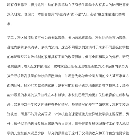
断有必要修正，但是这种主动的教育流动在所有学生流动中占有多大的比例还需要
深入研究。也因此，本报告使用
“学生流动”而不是“人口流动”概念来描述此类现
象。
第二，跨区域流动又可分为跨省际流动、省内跨地市流动、跨县际的地市内流动、
县域内的跨乡镇流动、乡镇内流动。这些不同层次的流动对于未来不同层级的学校
的布局调整和财政机制的改革具有不同的政策影响，值得全面和深入的分析。研究
者观察到，在
X
县这样的地区，农村家庭已经表现出在经济能力允许范围内尽力为
孩子寻求最高质量的学校的强烈倾向，并愿意为此做出经济方面的投入甚至家庭方
面的牺牲。经济能力越强的家庭，越有可能将孩子送到地市或县城学校就读；经济
能力最差的家庭的孩子往往在本村就读。家长们已经开始更加关注教育的过程和结
果，普遍地对于学校之间课程齐备的情况、师资情况的差异了如指掌，农村学校师
资较差、而且不能开设英语课、计算机信息课是驱使儿童异地就学的主要原因。另
外，孩子就学的选择反映出家庭的收入差异。那些伴随父母到城市打工的流入地就
学的儿童总的来说是少数，部分的原因在于这对于父母的收入和工作稳定性要求较