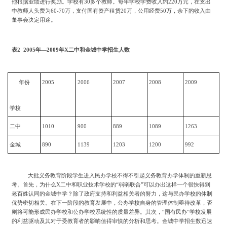
他根据业绩进行奖励。学校有30多个教师。每年学校学费收入约220万元，在支出
中教师人头费为60-70万，支付国有资产租赁20万，公用经费50万，余下的收入由
董事会决定用途。
表
2 2005年—2009年X二中和金城中学招生人数
年份
2005
2006
2007
2008
2009
学校
二中
1010
900
889
1089
1263
金城
890
1139
1203
1200
992
大批义务教育阶段学生进入民办学校不得不引起义务教育办学体制的重新思
考。首先，为什么
X二中和职业技术学校的“弱弱联合”可以办出这样一个很快得到
老百姓认同的金城中学？除了政府支持和利益相关者的努力，这与民办学校的体制
优势密切相关。在下一阶段的教育发展中，公办学校自身的管理体制亟待改革，否
则将可能形成民办学校和公办学校系统性的质量差异。其次，“国有民办”学校发展
的利益驱动及其对于受教育者的影响值得审慎的分析和思考。金城中学招生数迅速