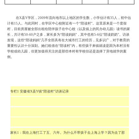
在
X县Y学区，2009年流向地市以上地区的学生数，小学估计有35人，初中估
计有15人。与此同时，在学区中心校附近有一个“陪读村”。这里原来是一个度假
村，目前房屋被全部出租给陪伴孩子在中心校（以及镇上的民办幼儿园）读书的家
长，共计有50-60户之多，家长多为“陪读妈妈”，其中也有5-6位“陪读奶奶”。访谈
发现，这些“陪读妈妈”几乎全部具有在大城市打工的经历，见多识广，对于教育的
重要性认识十分深刻。她们租借在“陪读村”内，有些孩子来镇就读是因为本村没有
学校或幼儿园，但更加值得关注的是那些本村有学校但还是选择了异地就学的案
例。
专栏
1
安徽省
X
县
Y
镇
“
陪读村
”
访谈记录
家长
1
：我在上海打工了五、六年。为什么不带孩子去上海上学？因为去了那