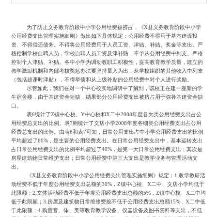
为了防止义务教育阶段中小学公用经费被挤占，《
X县义务教育阶段中小学
公用经费支出管理实施细则》做出如下具体规定：公用经费不得用于基本建设投
资、不得偿还债务。不得将公用经费用于人员工资、津贴、补贴、奖金等支出。严
格控制学校自聘人员，学校自聘人员工资及津补贴，不予从公用经费中列支。严格
控制个人津贴、补贴。各中小学为调动教职工积极性，提高教育教学质量，建立的
教学激励机制和内部考核奖惩办法要坚持量入为出，从学校组织的其他收入中列支
（包括超课时津贴），不得举债和从上级补贴的公用经费中对个人进行奖励。
尽管如此，我们在对一个中心校实地调研中了解到，该校正在建一座新的学
生宿舍楼，由于基建资金短缺，结果部分公用经费支出被挤占用于弥补基建资金缺
口。
表
6统计了Z镇中心校、Y中心校和X二中2008年度各大类公用经费支出占公
用经费总支出的比例。表7则统计了文店小学2008年度各细类公用经费支出占公用
经费总支出的比例。由表6和表7可知，日常公用支出占中小学公用经费支出的比例
平均超过了80%，是主要的公用经费支出。在日常公用经费支出中，基本运转支出
占日常公用经费支出的比例平均超过了40%，是第一大日常公用经费支出；其次是
房屋建筑物日常维护支出；日常公用经费中第三大支出是教学业务与管理活动支
出。
《
X县义务教育阶段中小学公用经费支出管理实施细则》规定
：
1.教学教研活
动经费不低于年度公用经费支出总额的30%，Z镇中心校、X二中、文店小学均低于
此限额；2.文体活动经费不低于年度公用经费支出总额的5%，Z镇中心校、X二中均
低于此限额；3.房屋及建筑物日常维修费按不低于公用经费支出总额15%，X二中低
于此限额；4.购置音、体、美等教育教学设备、仪器设备及图书资料等支出，不低