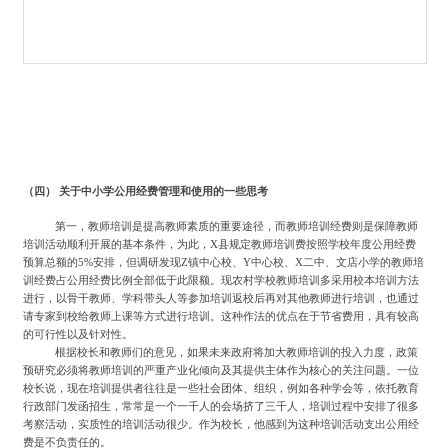
（四）
关于中小学公用经费管理和使用的一些思考
第一，教师培训是提高教师素质的重要途径，而教师培训经费则是保障教师
培训活动顺利开展的基本条件，为此，
X县规定教师培训费按照学校年度公用经费
预算总额的5%安排，但调研发现Z镇中心校、Y中心校、X二中、文店小学的教师培
训经费占公用经费比例全部低于此限额。现农村学校教师培训多采用校本培训方法
进行，以骨干教师、学科带头人等参加培训返校后再对其他教师进行培训，也通过
请专家到校给教师上课等方式进行培训。这种作法的优点在于节省费用，具有较高
的可行性以及针对性。
根据校长和教师们的意见，如果未来政府将加大教师培训的投入力度，政策
预研究必须将教师培训的严重产业化倾向及其提供主体作为核心的关注问题。一位
校长说，现在培训提供者往往是一些社会团体、组织，例如各种学会等，依托教育
行政部门发函招生，常常是一个一千人的会场挤了三千人，培训过程中安排了很多
考察活动，实质性的培训活动很少。作为校长，他感到为这种培训活动支出公用经
费是不负责任的。