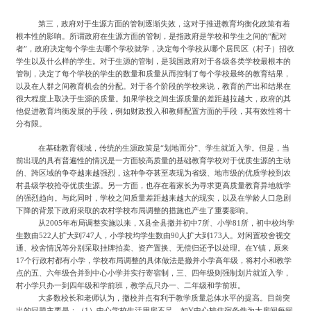
第三，政府对于生源方面的管制逐渐失效，这对于推进教育均衡化政策有着
根本性的影响。所谓政府在生源方面的管制，是指政府是学校和学生之间的
“配对
者”，政府决定每个学生去哪个学校就学，决定每个学校从哪个居民区（村子）招收
学生以及什么样的学生。对于生源的管制，是我国政府对于各级各类学校最根本的
管制，决定了每个学校的学生的数量和质量从而控制了每个学校最终的教育结果，
以及在人群之间教育机会的分配。对于各个阶段的学校来说，教育的产出和结果在
很大程度上取决于生源的质量。如果学校之间生源质量的差距越拉越大，政府的其
他促进教育均衡发展的手段，例如财政投入和教师配置方面的手段，其有效性将十
分有限。
在基础教育领域，传统的生源政策是
“划地而分”、学生就近入学。但是，当
前出现的具有普遍性的情况是一方面较高质量的基础教育学校对于优质生源的主动
的、跨区域的争夺越来越强烈，这种争夺甚至表现为省级、地市级的优质学校到农
村县级学校抢夺优质生源。另一方面，也存在着家长为寻求更高质量教育异地就学
的强烈趋向。与此同时，学校之间质量差距越来越大的现实，以及在学龄人口急剧
下降的背景下政府采取的农村学校布局调整的措施也产生了重要影响。
从
2005年布局调整实施以来，X县全县撤并初中7所、小学81所，初中校均学
生数由522人扩大到747人，小学校均学生数由90人扩大到173人。对闲置校舍视交
通、校舍情况等分别采取挂牌拍卖、资产置换、无偿归还予以处理。在Y镇，原来
17个行政村都有小学，学校布局调整的具体做法是撤并小学高年级，将村小和教学
点的五、六年级合并到中心小学并实行寄宿制，三、四年级则强制划片就近入学，
村小学只办一到四年级和学前班，教学点只办一、二年级和学前班。
大多数校长和老师认为，撤校并点有利于教学质量总体水平的提高。目前突
出的问题主要是：（
1）中心学校生活用房不足，如Y中心校住宿条件为大房间每间