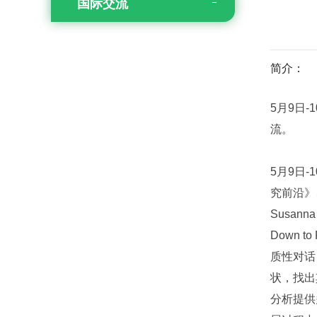
国际交流
简介：
5月9日
流。
5月9日
究前沿》
Susan
Down
质性对话
状，找出
分析提供