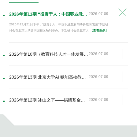
2026年第11期 “投资于人：中国职业教育与终身教育发展”专题研讨会会议综述
2026-07-09
2025年12月21日下午，“投资于人：中国职业教育与终身教育发展”专题研
讨会在北京大学圆明园校区顺利举办。本次研讨会是北京大学中国教育财
【查看更多】
政科学研究所成立二十周年系列活动暨2025—2026年度中国教育发展战
略学会教育财政专业委员会年会的重要组成部分。研讨会围绕“投资于
人”这一主题，讨论职业教育与终身教育在高质量发展中的定位、回报机制
2026年第10期（教育科技人才一体发展专刊第2期） 从“985工程”到“双一流”建设：教育财政视角下世界一流大学建设项目制的阶段性反思
2026-07-09
【查看更多】
和制度支撑。与会学者和行业代表主要从学理基础、中等教育回报、学徒
以“985工程”“双一流”建设为代表的项目制，在我国高等教育发展的特定历
制建设以及企业人才培养实践四个方面展开交流，重点回应了职业教育回
史阶段发挥了重要作用。但随着高等教育体系日趋复杂、财政环境发生变
报变化、技能形成机制、校企合作堵点以...
化、以及世界一流大学建设进入新的发展阶段，依托既有项目推进世界一
2026年第13期 北京大学AI 赋能高校教学、科研和管理高级研修班
2026-07-09
【查看更多】
流大学建设的模式，也日益显现出其局限性。本文论述了教育财政项目制
北京大学AI赋能高校教学、科研和管理高级研修班将于2026 年 8 月 17
的体制和机制特点，以及教育财政项目作为一种信号，如何成为政府和社
日 - 8 月 21 日开课，为期 5 天的北大线下实操研修，依托国内通用大模
会广泛使用的院校标签，推动高校实现跨越式发展，并对这一制度设计在
型结合氛围编程，手把手搭建个人知识库、全套场景 Skills 与专属智能
当前的运转过程中存在的突出问题进行了分析。
2026年第12期 冰山之下——捐赠基金视角下中美高校隐形财务实力比较
2026-07-09
【查看更多】
Agent，一站式打通办公、教学、数据、科研四大场景痛点，全方位实现
近年来，虽然部分中国头部高校年度预算规模显著提升，接近美国研究型
岗位工作提质增效。
大学的较高水平，但从“冰山之下”的捐赠基金来看，中美高校在长期资本
积累、财务韧性和资源自主配置能力方面仍存在显著差距，中国高校教育
基金会尚未普遍形成能够跨周期反哺学校发展的长期资本体系。中美高校
围绕捐赠基金形成长期资本能力的差异，主要体现在规模、结构和运作能
力三个维度，这些差异根植于法律主体、治理结构和监管环境三个层面的