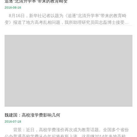
追逐“北清升学率”带来的教育畸变
2016-08-16
8月16日，新华社记者以题为《追逐“北清升学率”带来的教育畸
变》报道了地方高考乱相问题，我所助理研究员田志磊博士接受采
访并分享了个人见解。现将全文刊载如下： 开设冲刺“北清”的“火
箭班”；诱劝学生改志愿；学生考上“北清”老师又得奖金又晋级……
高中学子把考北大清华作为奋斗目标无可厚非,但是“北清升学
率”如果沦为政绩和收择校费的筹码,“超级中学”如果建立在其他中学
的荒芜上,继而造成教育生态的“马太效应”,那就离教育作为“立
人”和“公平”的本质越来越远。 跨县择校为“北清” 15岁的...
魏建国：高校涨学费影响几何
2016-07-18
背景：近日，高校学费涨价再次成为教育话题。全国多个省份
公办普通高校学费从今年起将有所上涨，这是继2014年各地高校学