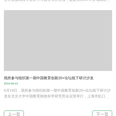
费调整小高峰后新一轮的学费调价。 2012年，国家关于稳定学
校收费标准的政策到期，部分省份按照属地管理原则，先后启动学
校收费标准调整工作。据公开信息显示，天津、江苏、福建、山
东、湖北、湖南、广西、贵州、宁夏、浙江等地已经陆续调整了普
通高校收费标准，除个别专业外，学费涨幅多在20%-35%之间。
今年，江西、广东两省也新增入列，相继公布调整通知，决定
自2016年秋季起执行...
我所参与组织第一期中国教育创新20+论坛线下研讨沙龙
2016-06-23
6月19日，我所参与组织的第一期中国教育创新20+论坛线下研讨沙
龙在北京大学中国教育财政科学研究所会议室举行，上海市虹口区
教师进修学院科研员、教育信息化研究专家柳栋受邀参加并作为为
《“教育、互联网、市场、投资”几点思考》的主题分享。 讲座引起
了与会者热烈反响与讨论。北京大学中国教育财政科学研究所所长
上一页
下一页