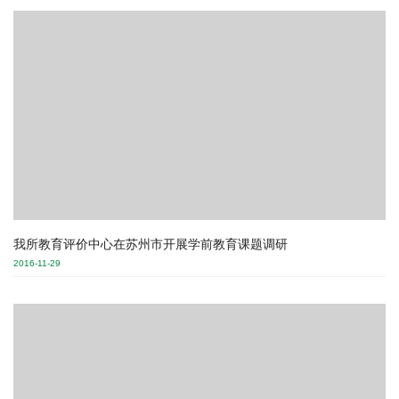
学生综合素质方面是否有比较成熟的经验，以及学校与院系的财务
关系等。 本次加州大学伯克利教师发展中心的来访嘉宾包括Richard
Freishtat , Director, Centre for Teaching and Learning； Yukiko
Watanabe , Senior Consultant,Cen...
我所教育评价中心在苏州市开展学前教育课题调研
2016-11-29