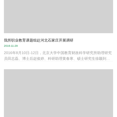
我所职业教育课题组赴河北石家庄开展调研
2016-11-29
2016年8月10日-12日，北京大学中国教育财政科学研究所助理研究
员田志磊、博士后赵俊婷、科研助理黄春寒、硕士研究生徐颖到河
北省石家庄市辛集市教育局调研。调研就功能支出改革课题中学校
2015年的支出数据情况，以及辛集教育信息化情况，与辛集市教育
局财务科科长石志俭等同志进行了座谈；参观走访了李家庄教学
点、小辛庄乡中学、理顺井教学点、和睦井学校、辛集二小、育红
中学等6所学校，与学校的校长、教务人员、财务人员、信息技术老
师等进行了交流。