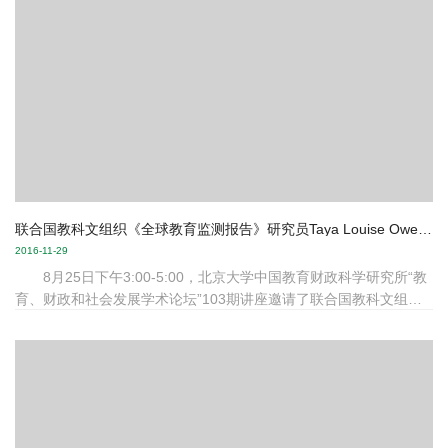
座内容主要包括，《国务院关于深化考试招生制度改革的实施意
见》的颁布标志着我国新一轮高考改革正式启动，在上海、浙江
2014年启动高考综合改革试点后，各省陆续公布2017年后高考改革
方案。...
联合国教科文组织《全球教育监测报告》研究员Taya Louise Owens博士应邀到我所开讲
2016-11-29
8月25日下午3:00-5:00，北京大学中国教育财政科学研究所“教
育、财政和社会发展学术论坛”103期讲座邀请了联合国教科文组织
《全球教育监测报告》研究员，纽约州立大学奥尔巴尼分校教育管
理和政策研究访问学者Taya Louise Owens博士来做题为“全球可持
续发展框架下的高等教育（Higher education in the Sustainable
Development Goals framework）的讲座，并与我所师生做交流。
本次讲座地点在北京大学中国教育财政科学研究所会...