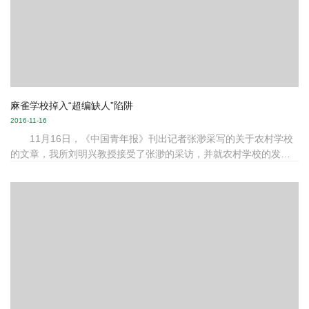
师的性格特质和能...
麻雀学校掉入“超编缺人”陷阱
2016-11-16
11月16日，《中国青年报》刊出记者张渺采写的关于农村学校
的文章，我所刘明兴教授接受了张渺的采访，并就农村学校的发展
分享了个人见解。现将该文全文刊载如下： 每当一位教师因事外
出，河南省洛阳市伊川县高山镇洞子沟村小学就得有一门课暂时停
掉。 两年前从江苏来这里支教的赵蕾发现，“没有支教老师的
话，学校的日常教学工作根本无法运行”。学校里还有一位老师兼任
会计，偶尔也会因事无法上课。“一旦缺一个教师，就要停某门课”并
不是罕有的情形。 这所村小目前共有学生144人，教职工16
人，包括各类教师12...