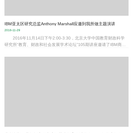
IBM亚太区研究总监Anthony Marshall应邀到我所做主题演讲
2016-11-29
2016年11月14日下午2:00-3:30，北京大学中国教育财政科学
研究所“教育、财政和社会发展学术论坛”105期讲座邀请了IBM商业
价值研究院战略与分析领导人, 全球CEO调研项目总监，亚太区研究
总监Anthony Marshall做题为“中国经济面临的挑战和构建商业新生
态”的主题演讲。 本次讲座地点在北京大学新闻传播学院报告
厅，演讲的主要内容是，中国经济在过去三十年中经历了爆发增
长，取得了显著成绩——从帮助数亿人脱贫到城镇化转型。然而，
近年来中国经济增长放缓，这对于中国和国际经济的...