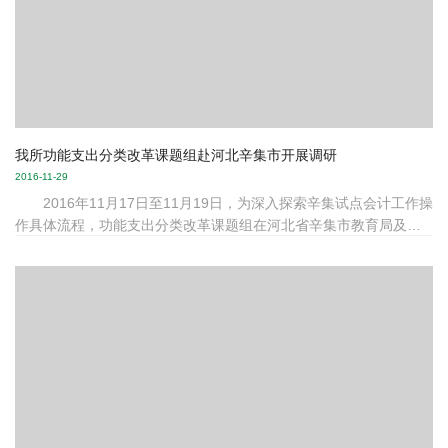
我所功能支出分类改革课题组赴河北辛集市开展调研
2016-11-29
2016年11月17日至11月19日，为深入探索辛集试点会计工作操
作具体流程，功能支出分类改革课题组在河北省辛集市教育局及试
点学校进行了调研。参与调研人员包括赵俊婷博后，科研助理曲
畅，硕士生李元正；参与本次调研活动的专家团队包括中国人民大
学赵西卜教授，张强博士，董贝博士。河北辛集教育局财务科科长
石志俭带领课题组进行了实地调研。调研过程中，课题组重点关注
了记账凭证与报表等原始凭证，同时对账簿电子录入过程也进行了
实操演示的观摩。在工作进程中对折旧摊销问题进行了更深入的指
导，同时对接下来开展的工作...