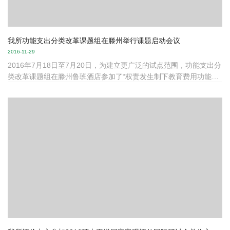
我所功能支出分类改革课题组在滕州举行课题启动会议
2016-11-29
2016年7月18日至7月20日，为建立更广泛的试点范围，功能支出分
类改革课题组在滕州鲁班酒店参加了“权责发生制下教育费用功能分
类改革试点启动会议”。我所王蓉所长，刘明兴副所长，赵俊婷博
后，科研助理曲畅参加了本次会议。本课题专家团队中国人民大学
赵西卜教授，河北辛集教育局财务科科长石志俭前来参会。本课题
得到滕州市教育局的高度重视并邀请了山东省教育厅财务处处长吴
建华、山东省教育厅财务处科长钟京志前来参会。滕州教育局财务
领导与地方优秀校长也参与此次会议之中。会议对我所现阶段试点
成果给出了介绍，同时展望...