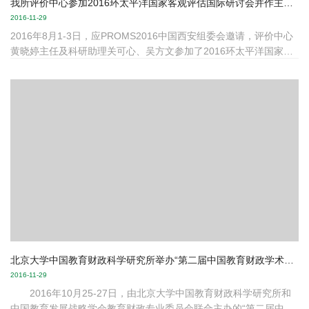
我所评价中心参加2016环太平洋国家客观评估国际研讨会并作主题发言
2016-11-29
2016年8月1-3日，应PROMS2016中国西安组委会邀请，评价中心
黄晓婷主任及科研助理关可心、吴方文参加了2016环太平洋国家客
观评估国际研讨会。本次研讨会着重探讨Rasch模型在教育、语言测
试、医学、商务、管理、工业等跨学科应用研究方面的最新发展。
黄晓婷主任作为主旨发言人做了“The consequential validity of Gao-
Kao”的报告，受到与会者的较大的反响。关可心、吴方文也分别做
了题为“An empirical study on the predictive v...
北京大学中国教育财政科学研究所举办“第二届中国教育财政学术研讨会”
2016-11-29
2016年10月25-27日，由北京大学中国教育财政科学研究所和
中国教育发展战略学会教育财政专业委员会联合主办的“第二届中国