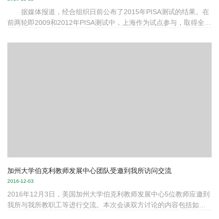
据媒体报道，经合组织日前公布了2015年PISA测试的结果。在
前两轮即2009和2012年PISA测试中，上海作为试点参与，取得全球
第一的成绩。在最新一轮PISA测试中，北京、上海、江苏、广东组
成的中国部分地区联合体位居总分第十。对于此次排名下滑，到底
该怎么解读？北京大学中国教育财政科学研究所教育测量与评价研
究中心主任黄晓婷认为，PISA是起点而非终点。本文发表于2016年
12月12日《中国教育报》。全文刊载如下： 对比前两轮测试
（2009年和2012年）上海连续夺冠，这次排名似乎带给我...
加州大学伯克利教师发展中心团队受邀到我所访问交流
2016-12-03
2016年12月3日，美国加州大学伯克利教师发展中心5位教师应邀到
我所与我所教职工等进行交流。本次会谈双方讨论的内容包括如何
激励大学教师教学，如何帮助教师提高教学水平，大学教师在培养