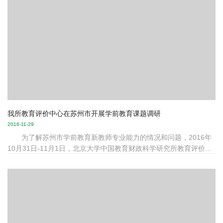
省市县教育、财政部门负责人，贫困县域一线教师、教育信息化负
责人，知名教育企业负责人等近400人参加了本次会议。 本次
会议由主旨演讲、自主沙龙、海报展示、案例报告与圆桌论坛五大
模块...
我所教育评价中心在苏州市开展学前教育课题调研
2016-11-29
为了解苏州市学前教育新教师专业能力的情况和问题，2016年
10月31日-11月1日，北京大学中国教育财政科学研究所教育评价中
心课题组赴苏州市开展了“苏州市学前教育新教师职业能力调查研究
课题”调研活动，通过园长访谈、新教师访谈以及幼儿教师培养机构
调研三个部分的调研活动完成了课题的实地调研工作。 为了解
用人单位对于新任教师职业能力的现状、问题、需求与建议，课题
组与9位来自公办园、集体办园和民办园不同性质幼儿园的园长或者
业务园长进行了座谈，园长们就幼儿园新教师的招聘、优秀幼儿教