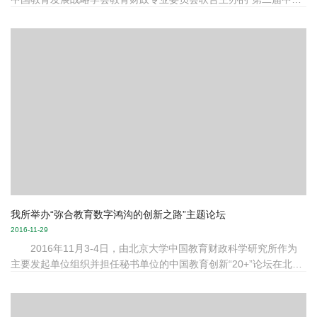
教育财政学术研讨会暨2016年中国教育发展战略学会教育财政专业
委员会年会”在北京大学中关新园举行。来自国内外教育财政相关研
究机构的研究者、财政部和教育部相关司局领导、各省市教育管理
部门负责人、媒体和公益机构负责人等各界人士400余人参加了本次
会议。 会议期间，为加强教育财政专业委员会的组织建设，中
国教育发展战略学会教育财政专业委员会召开了理事会会议。会议
宣布教育财政...
我所举办“弥合教育数字鸿沟的创新之路”主题论坛
2016-11-29
2016年11月3-4日，由北京大学中国教育财政科学研究所作为
主要发起单位组织并担任秘书单位的中国教育创新“20+”论坛在北京
市第十八中学成功召开了“弥合教育数字鸿沟的创新之路”主题论坛暨
2016年中国教育创新“20+”论坛年会。财政部、教育部相关司局工作
人员，中央电教馆、中国教育技术协会、各省市电教馆负责人，各