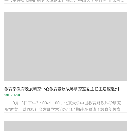
中心主任黄晓婷副研究员应邀出席在台湾中山大学举行的“亚太教育
研究学会年会暨台湾教育研究学会年会”，主持“测量工具的研发”专
题工作坊外，还应邀做题为“中小学计算思维能力的测量”的专题发
言。
教育部教育发展研究中心教育发展战略研究室副主任王建应邀到我所开讲
2016-11-29
9月13日下午2：00-4：00，北京大学中国教育财政科学研究
所“教育、财政和社会发展学术论坛”104期讲座邀请了教育部教育发
展研究中心教育发展战略研究室副主任王建来做题为“美国ACT考试
专业化的经验与中国高考改革”的主题讲座。 本次讲座地点在北
京大学中国教育财政科学研究所会议室（教育学院大楼402室），讲